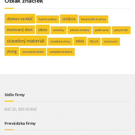
Oblak značiek
domov na klúč
izolácia
hydroizolácia
keramická krytina
okno
murovaný dom
omietky
plochá strecha
podkrovie
polystirén
stavebný materiál
tehla
strešné kritiny
VELUX
vlastnosti
ytong
zarosenie okien
zateplenie domu
Sídlo firmy
Báč 25, 930 30 Báč
Prevádzka firmy