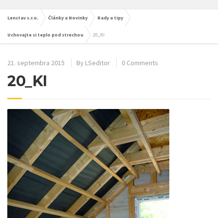
Lenstav s.r.o.
Články a Novinky
Rady a tipy
Uchovajte si teplo pod strechou
20_KI
21. septembra 2015
By
LSeditor
0 Comments
20_KI