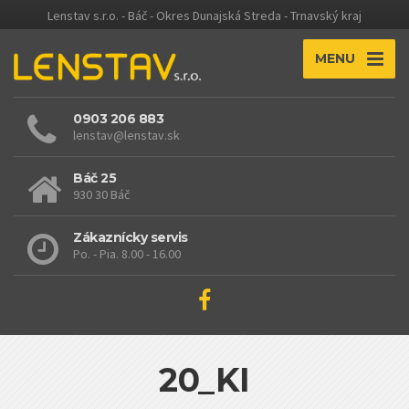
Lenstav s.r.o. - Báč - Okres Dunajská Streda - Trnavský kraj
MENU
0903 206 883
lenstav@lenstav.sk
Báč 25
930 30 Báč
Zákaznícky servis
Po. - Pia. 8.00 - 16.00
20_KI