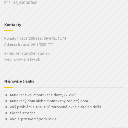
Báč 132, 930 30 Báč
Kontakty
Konateľ: 0903/206 883, 0948/514 174
Administratíva: 0948/929 777
e-mail:
lenstav@lenstav.sk
web: www.lenstav.sk
Najnovšie články
Murované vs. montované domy (2. diel)
Murovaný dom alebo montovaný rodinný dom?
Aký problém signalizujú zarosené okná a ako ho riešiť
Plochá strecha
Ako si presvetliť podkrovie