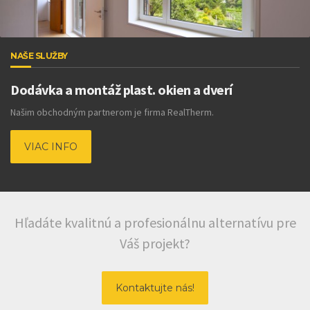
NAŠE SLUŽBY
Dodávka a montáž plast. okien a dverí
Našim obchodným partnerom je firma RealTherm.
VIAC INFO
Hľadáte kvalitnú a profesionálnu alternatívu pre
Váš projekt?
Kontaktujte nás!