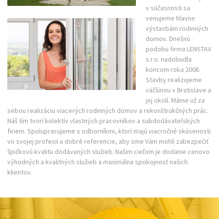
v súčasnosti sa
venujeme hlavne
výstavbám rodinných
domov. Dnešnú
podobu firma LENSTAV
s.r.o. nadobudla
koncom roka 2008.
Stavby realizujeme
väčšinou v Bratislave a
jej okolí. Máme už za
sebou realizáciu viacerých rodinných domov a rekonštrukčných prác.
Náš tím tvorí kolektív vlastných pracovníkov a subdodávateľských
firiem. Spolupracujeme s odborníkmi, ktorí majú viacročné skúsenosti
vo svojej profesii a dobré referencie, aby sme Vám mohli zabezpečiť
špičkovú kvalitu dodávaných služieb. Našim cieľom je dodanie cenovo
výhodných a kvalitných služieb a maximálna spokojnosť našich
klientov.