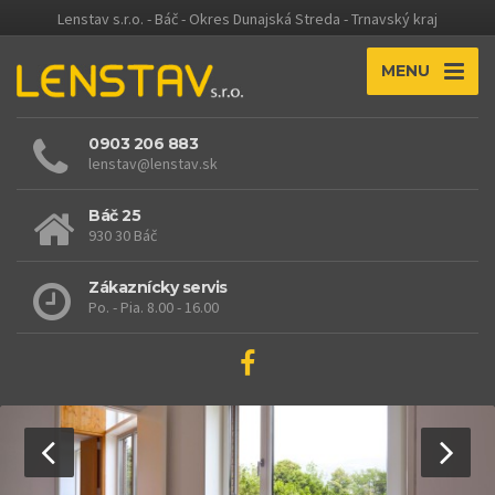
Lenstav s.r.o. - Báč - Okres Dunajská Streda - Trnavský kraj
MENU
0903 206 883
lenstav@lenstav.sk
Báč 25
930 30 Báč
Zákaznícky servis
Po. - Pia. 8.00 - 16.00