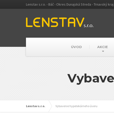
Lenstav s.r.o. - Báč - Okres Dunajská Streda - Trnavský kraj
ÚVOD
AKCIE
Vybave
Lenstav s.r.o.
Vybavenie hypotekárneho úveru