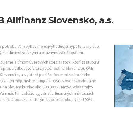
 Allfinanz Slovensko, a.s.
e potreby Vám vybavíme najvýhodnejší hypotekárny úver
ými administratívnymi a právnymi záležitosťami.
cujeme s tímom úverových špecialistov, ktorí zastupujú
u sprostredkovateľskú spoločnosť na Slovensku, OVB
z Slovensko, a.s., ktorá je súčasťou medzinárodného
 OVB Vermögensberatung AG. OVB Slovensko aktuálne
e na Slovensku viac ako 800.000 klientov. Vďaka tejto
 Vám náš tím dokáže vyjednať u finančných inštitúciách
renčnú ponuku, s ktorým budete spokojný na 100%.