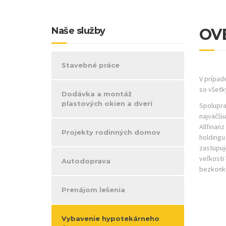
Naše služby
OVB
Stavebné práce
V prípad
so všetk
Dodávka a montáž
plastových okien a dverí
Spolupra
najväčši
Allfinan
Projekty rodinných domov
holdingu
zastupuj
veľkosti
Autodoprava
bezkonku
Prenájom lešenia
Vybavenie hypotekárneho