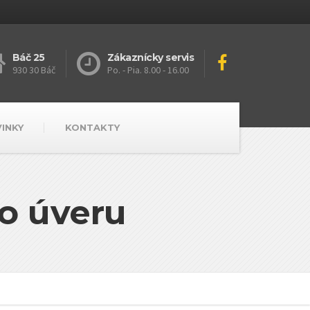
Báč 25
Zákaznícky servis
930 30 Báč
Po. - Pia. 8.00 - 16.00
VINKY
KONTAKTY
o úveru