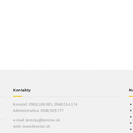
Kontakty
Na
Konateľ: 0903/206 883, 0948/514 174
Administratíva: 0948/929 777
e-mail:
lenstav@lenstav.sk
web: www.lenstav.sk