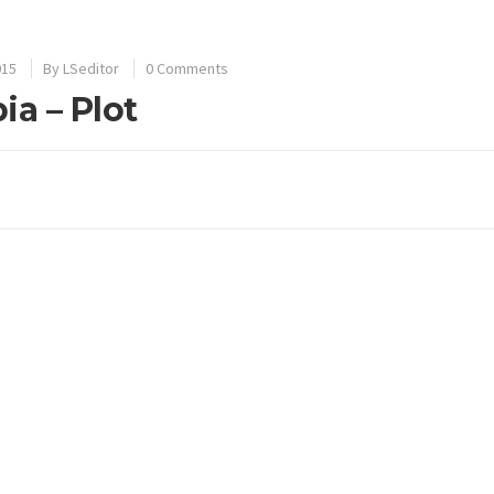
015
By
LSeditor
0 Comments
ia – Plot