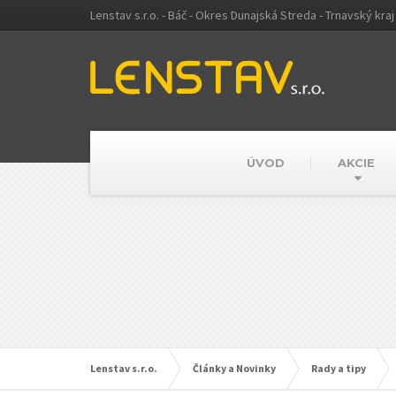
Lenstav s.r.o. - Báč - Okres Dunajská Streda - Trnavský kraj
ÚVOD
AKCIE
Lenstav s.r.o.
Články a Novinky
Rady a tipy