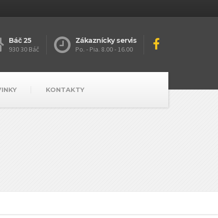
Báč 25
Zákaznícky servis
930 30 Báč
Po. - Pia. 8.00 - 16.00
VINKY
KONTAKTY