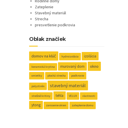
Rodinné domy
Zateplenie
Stavebný materiál
Strecha
presvetlenie podkrovia
Oblak značiek
domov na klúč
izolácia
hydroizolácia
okno
murovaný dom
keramická krytina
omietky
plochá strecha
podkrovie
stavebný materiál
polystirén
tehla
strešné kritiny
VELUX
vlastnosti
ytong
zarosenie okien
zateplenie domu