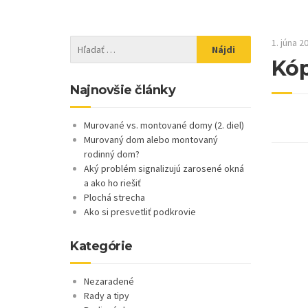
1. júna 2
Kóp
Najnovšie články
Murované vs. montované domy (2. diel)
Murovaný dom alebo montovaný
rodinný dom?
Aký problém signalizujú zarosené okná
a ako ho riešiť
Plochá strecha
Ako si presvetliť podkrovie
Kategórie
Nezaradené
Rady a tipy