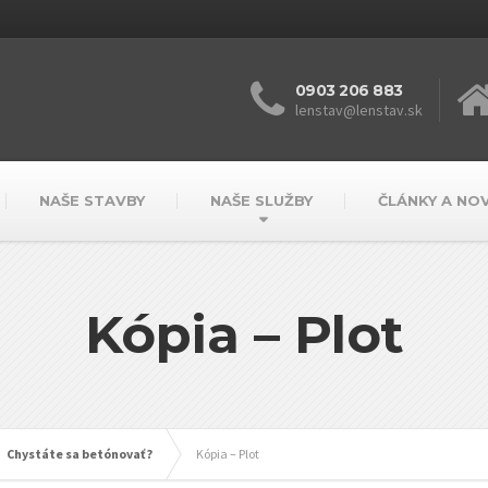
0903 206 883
lenstav@lenstav.sk
NAŠE STAVBY
NAŠE SLUŽBY
ČLÁNKY A NO
Kópia – Plot
Chystáte sa betónovať?
Kópia – Plot