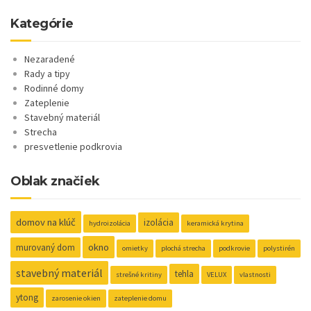
Kategórie
Nezaradené
Rady a tipy
Rodinné domy
Zateplenie
Stavebný materiál
Strecha
presvetlenie podkrovia
Oblak značiek
domov na klúč
izolácia
hydroizolácia
keramická krytina
okno
murovaný dom
omietky
plochá strecha
podkrovie
polystirén
stavebný materiál
tehla
strešné kritiny
VELUX
vlastnosti
ytong
zarosenie okien
zateplenie domu