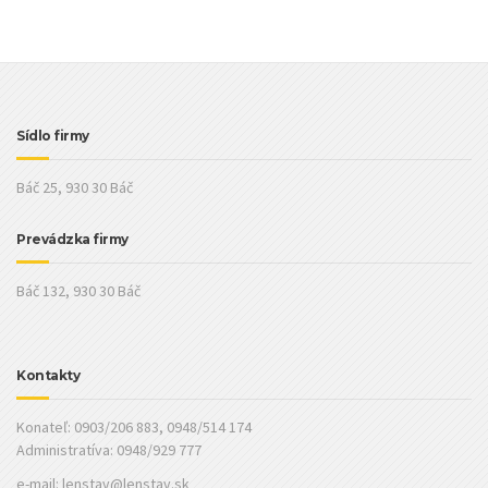
Sídlo firmy
Báč 25, 930 30 Báč
Prevádzka firmy
Báč 132, 930 30 Báč
Kontakty
Konateľ: 0903/206 883, 0948/514 174
Administratíva: 0948/929 777
e-mail:
lenstav@lenstav.sk