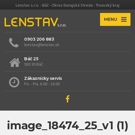
Lenstav s.r.o. - Báč - Okres Dunajská Streda - Trnavský kraj
MENU
0903 206 883
lenstav@lenstav.sk
Báč 25
930 30 Báč
Zákaznícky servis
Po. - Pia. 8.00 - 16.00
image_18474_25_v1 (1)