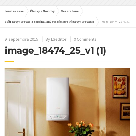
Lenstav s.r.o.
Články a Novinky
Nezaradené
Blíži sa vykurovacia sezóna, aký systém zvoliť na vykurovanie
image_18474_25_v1 (1)
9. septembra 2015
By
LSeditor
0 Comments
image_18474_25_v1 (1)