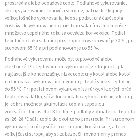
prostredia alebo odpadové teplo. Podlahové vykurovanie,
ako aj vykurovanie stenové a stropné, patria do skupiny
veľkoplošného vykurovania, kde sa podstatná časť tepla
dostáva do vykurovacieho priestoru sálaním a len menšie
množstvo tepelného toku sa odvádza konvekciou. Podiel
tepelného toku sálaním pri stropnom vykurovaní je 80 %, pri
stenovom 65 % a pri podlahovom je to 55 %.
Podlahové vykurovanie môže byť teplovodné alebo
elektrické. Pri teplovodnom vykurovaní je zdrojom tepla
najčastejšie kondenzačný, nízkoteplotný kotol alebo kotol
na biomasu a vykurovacím médiom je teplá voda s teplotou
do 55 ºC. Pri podlahovom vykurovaní sú rúrky, v ktorých prúdi
teplonosná látka, súčasťou podlahovej konštrukcie, v ktorej
je dobrá možnosť akumulácie tepla s tepelnou
zotrvačnosťou asi 4 až 8 hodín. Z podlahy zohriatej na teplotu
asi 26-28 ºC sála teplo do okolitého prostredia. Pri stropnom
vykurovaní sú rúrky súčasťou stropnej konštrukcie, a to vo
veľkej časti stropu, aby sa zabezpečil rovnomerný prenos