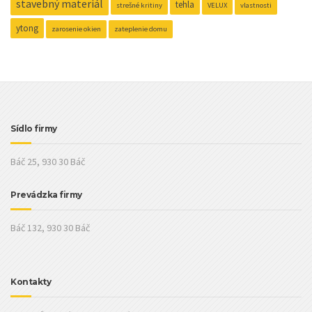
stavebný materiál
tehla
strešné kritiny
VELUX
vlastnosti
ytong
zarosenie okien
zateplenie domu
Sídlo firmy
Báč 25, 930 30 Báč
Prevádzka firmy
Báč 132, 930 30 Báč
Kontakty