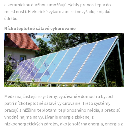
a keramickou dlažbou umožňujú rýchly prenos tepla do
miestnosti. Elektrické vykurovanie si nevyžaduje nijakú
údržbu.
Nízkoteplotné sálavé vykurovanie
Medzi najčastejšie systémy, využívané v domoch a bytoch
patrí nízkoteplotné sálavé vykurovanie. Tieto systémy
pracujú s nižšími teplotami teplonosného média, a preto sú
vhodné najmä na využívanie energie získanej z
nízkoenergetických zdrojov, ako je solárna energia, energia z