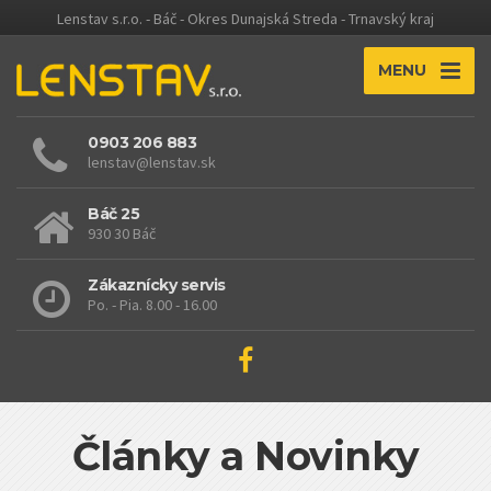
Lenstav s.r.o. - Báč - Okres Dunajská Streda - Trnavský kraj
MENU
0903 206 883
lenstav@lenstav.sk
Báč 25
930 30 Báč
Zákaznícky servis
Po. - Pia. 8.00 - 16.00
Články a Novinky