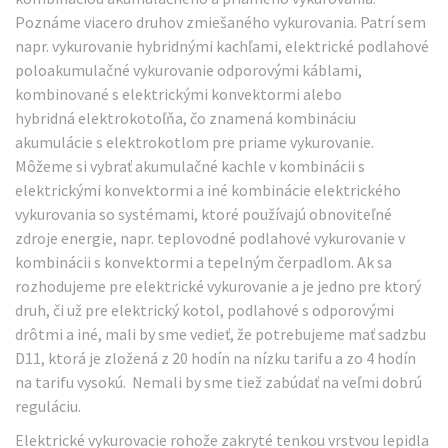
Poznáme viacero druhov zmiešaného vykurovania. Patrí sem
napr. vykurovanie hybridnými kachľami, elektrické podlahové
poloakumulačné vykurovanie odporovými káblami,
kombinované s elektrickými konvektormi alebo
hybridná elektrokotoľňa, čo znamená kombináciu
akumulácie s elektrokotlom pre priame vykurovanie.
Môžeme si vybrať akumulačné kachle v kombinácii s
elektrickými konvektormi a iné kombinácie elektrického
vykurovania so systémami, ktoré používajú obnoviteľné
zdroje energie, napr. teplovodné podlahové vykurovanie v
kombinácii s konvektormi a tepelným čerpadlom. Ak sa
rozhodujeme pre elektrické vykurovanie a je jedno pre ktorý
druh, či už pre elektrický kotol, podlahové s odporovými
drôtmi a iné, mali by sme vedieť, že potrebujeme mať sadzbu
D11, ktorá je zložená z 20 hodín na nízku tarifu a zo 4 hodín
na tarifu vysokú. Nemali by sme tiež zabúdať na veľmi dobrú
reguláciu.
Elektrické vykurovacie rohože zakryté tenkou vrstvou lepidla