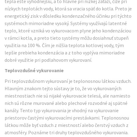
tepla ešte výhodnejšiu, a to hlavne pri nízkej záťaži, čiže pri
nízkych teplotách vody, ktorá sa vracia späť do kotla. Preto je
energetický zisk v dôsledku kondenzačného účinku pri týchto
systémoch mimoriadne vysoký. Systémy využívajú latentné
teplo, ktoré vzniká vo vykurovacom plyne jeho kondenzáciou
v rámci kotla, a preto tieto systémy môžu dosiahnuť stupeň
využitia na 100 %. Čím je nižšia teplota kotlovej vody, tým
lepšie prebieha kondenzácia a z toho vyplýva mimoriadne
dobré využitie pri podlahovom vykurovaní.
Teplovzdušné vykurovanie
Pri teplovzdušnom vykurovaní je teplonosnou látkou vzduch.
Hlavným znakom tejto sústavy je to, že vo vykurovaných
miestnostiach nie sú nijaké vykurovacie telesá, ale namiesto
nich sú rôzne murované alebo plechové rozvodné aj spätné
kanály. Tento typ vykurovania je vhodný na vykurovanie
priestorov častými vykurovacími prestávkami. Teplonosnou
látkou môže byť vzduch z miestností alebo čerstvý vzduch z
atmosféry. Poznáme tri druhy teplovzdušného vykurovania.