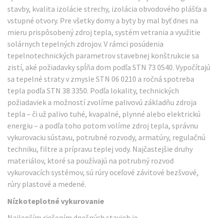
stavby, kvalita izolácie strechy, izolácia obvodového plášťa a
vstupné otvory. Pre všetky domy a byty by mal byť dnes na
mieru prispôsobený zdroj tepla, systém vetrania a využitie
solárnych tepelných zdrojov. V rámci posúdenia
tepelnotechnických parametrov stavebnej konštrukcie sa
zistí, aké požiadavky spĺňa dom podľa STN 73 0540. Vypočítajú
sa tepelné straty v zmysle STN 06 0210 a ročná spotreba
tepla podľa STN 38 3350. Podľa lokality, technických
požiadaviek a možností zvolíme palivovú základňu zdroja
tepla – či už palivo tuhé, kvapalné, plynné alebo elektrickú
energiu – a podľa toho potom volíme zdroj tepla, správnu
vykurovaciu sústavu, potrubné rozvody, armatúry, regulačnú
techniku, filtre a prípravu teplej vody. Najčastejšie druhy
materiálov, ktoré sa používajú na potrubný rozvod
vykurovacích systémov, sú rúry oceľové závitové bezšvové,
rúry plastové a medené.
Nízkoteplotné vykurovanie
Najlepším riešením dnešných stavieb je