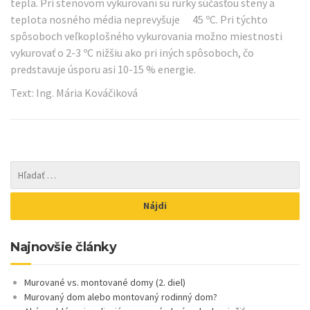
tepla. Pri stenovom vykurovaní sú rúrky súčasťou steny a
teplota nosného média neprevyšuje 45 ºC. Pri týchto
spôsoboch veľkoplošného vykurovania možno miestnosti
vykurovať o 2-3 ºC nižšiu ako pri iných spôsoboch, čo
predstavuje úsporu asi 10-15 % energie.
Text: Ing. Mária Kováčiková
Najnovšie články
Murované vs. montované domy (2. diel)
Murovaný dom alebo montovaný rodinný dom?