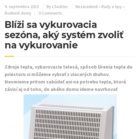
9. septembra 2015
By
LSeditor
Nezaradené
•
Rady a tipy
•
Rodinné domy
0 Comments
Blíži sa vykurovacia
sezóna, aký systém zvoliť
na vykurovanie
Zdroje tepla, vykurovacie telesá, spôsob šírenia tepla do
priestoru si môžeme vybrať z viacerých druhov.
Nesmieme pritom zabúdať ani na potrebu tepla, ktorá
závisí aj od
toho, do akého domu ideme navrhovať