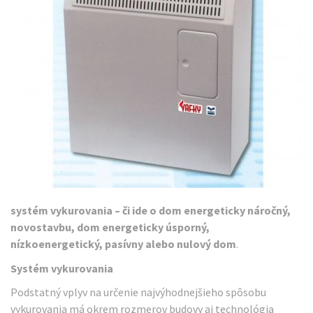
systém vykurovania – či ide o dom energeticky náročný,
novostavbu, dom energeticky úsporný,
nízkoenergetický, pasívny alebo nulový dom
.
Systém vykurovania
Podstatný vplyv na určenie najvýhodnejšieho spôsobu
vykurovania má okrem rozmerov budovy aj technológia