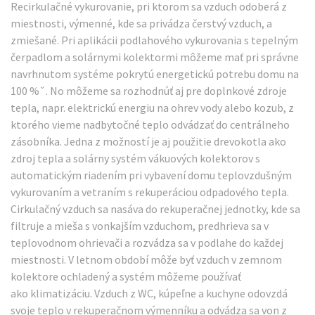
Recirkulačné vykurovanie, pri ktorom sa vzduch odoberá z
miestnosti, výmenné, kde sa privádza čerstvý vzduch, a
zmiešané. Pri aplikácii podlahového vykurovania s tepelným
čerpadlom a solárnymi kolektormi môžeme mať pri správne
navrhnutom systéme pokrytú energetickú potrebu domu na
100 %ˇ. No môžeme sa rozhodnúť aj pre doplnkové zdroje
tepla, napr. elektrickú energiu na ohrev vody alebo kozub, z
ktorého vieme nadbytočné teplo odvádzať do centrálneho
zásobníka. Jedna z možností je aj použitie drevokotla ako
zdroj tepla a solárny systém vákuových kolektorov s
automatickým riadením pri vybavení domu teplovzdušným
vykurovaním a vetraním s rekuperáciou odpadového tepla.
Cirkulačný vzduch sa nasáva do rekuperačnej jednotky, kde sa
filtruje a mieša s vonkajším vzduchom, predhrieva sa v
teplovodnom ohrievači a rozvádza sa v podlahe do každej
miestnosti. V letnom období môže byť vzduch v zemnom
kolektore ochladený a systém môžeme používať
ako klimatizáciu. Vzduch z WC, kúpeľne a kuchyne odovzdá
svoje teplo v rekuperačnom výmenníku a odvádza sa von z