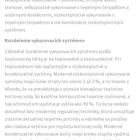
stenové, veľkoplošné vykurovanie s tepelným čerpadlom a
solárnymi kolektormi, nízkoteplotné vykurovanie s
tepelným čerpadlom a iné kombinácie nízkoteplotných
systémov.
Rozdelenie vykurovacích systémov
Základné rozdelenie vykurovacích systémov podľa
teplonosnej látky je na teplovodné a teplovzdušné. Pri
teplovodnom ide najčastejšie o nízkoteplotné a
kondenzačné systémy. Moderné nízkoteplotné vykurovacie
systémy majú nízke straty len okolo 2 až 3 %, a to hlavne z
dôvodu, že sa prevádzkujú s plynule klesajúcou teplotou
kotlovej vody. Sú kvalitne kompozitne tepelne izolované, a
tak účinnosť ich využitia je vyššia ako 90 %. To by sa nedalo
dosiahnuť bez modernej regulačnej techniky, ktorá umožňuje
zistenie aktuálnej tepelnej potreby a následne sa používa
ako riadiaca veličina pre teplotu kotlovej vody. Moderné
kondenzačné vykurovacie kotly majú krivku stupňa využitia