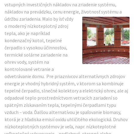
vstupných investičných nákladov na zriadenie systému,
nákladov na prevádzku, cenu energie, životnosť systému a
údržbu
zariadenia. Malo by ísť vždy
o moderný nízkoteplotný zdroj
tepla, ako je napríklad
kondenzačný kotol, tepelné
čerpadlo s vysokou účinnosťou,
termické solárne zariadenie na
ohrev vody, systém na
kontrolované vetranie a
odvetrávanie domu. Pre priaznivcov alternatívnych zdrojov
energie je vhodný hybridný systém, v ktorom sa kombinuje
tepelné čerpadlo, slnečné kolektory a elektrický ohrev, ale aj
odpadové teplo prostredníctvom vetracích zariadení so
spätným získavaním tepla, tepelnými čerpadlami typu
vzduch – voda. Ďalšou alternatívou je spaľovanie biomasy,
ktorá je z hľadiska emisií oxidu uhličitého ekologická. Druhov
nízkoteplotných systémov je veľa, napr. nízkoteplotné
veľkoplošné vykurovanie – podlahové, stropné alebo