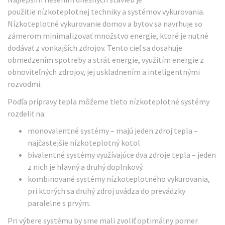
použitie nízkoteplotnej techniky a systémov vykurovania.
Nízkoteplotné vykurovanie domov a bytov sa navrhuje so
zámerom minimalizovať množstvo energie, ktoré je nutné
dodávať z vonkajších zdrojov. Tento cieľ sa dosahuje
obmedzením spotreby a strát energie, využitím energie z
obnoviteľných zdrojov, jej uskladnením a inteligentnými
rozvodmi.
Podľa prípravy tepla môžeme tieto nízkoteplotné systémy
rozdeliť na:
monovalentné systémy – majú jeden zdroj tepla –
najčastejšie nízkoteplotný kotol
bivalentné systémy využívajúce dva zdroje tepla – jeden
z nich je hlavný a druhý doplnkový.
kombinované systémy nízkoteplotného vykurovania,
pri ktorých sa druhý zdroj uvádza do prevádzky
paralelne s prvým.
Pri výbere systému by sme mali zvoliť optimálny pomer