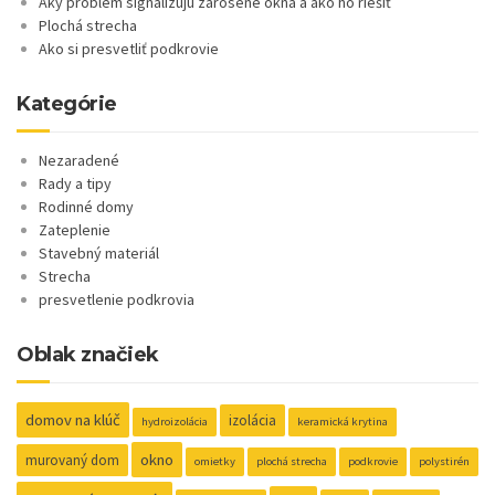
Aký problém signalizujú zarosené okná a ako ho riešiť
Plochá strecha
Ako si presvetliť podkrovie
Kategórie
Nezaradené
Rady a tipy
Rodinné domy
Zateplenie
Stavebný materiál
Strecha
presvetlenie podkrovia
Oblak značiek
domov na klúč
izolácia
hydroizolácia
keramická krytina
okno
murovaný dom
omietky
plochá strecha
podkrovie
polystirén