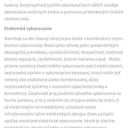
budovy. Dvojstupňový systém akumulačných nádrží zaisťuje
akumuláciu solárnych ziskov a pomocou prietokových vložiek
ohrieva vodu.
Elektrické vykurovanie
Navrhuje sa ako hlavný zdroj tepla alebo v kombinácií s inými
druhmi vykurovania. Medzi jeho výhody patrí predovšetkým
ekologická prevádzka, vysoká účinnosť, bezpečnosť, možnosť
dobrej regulácie, spoľahlivosť, presné merania a pod. . Medzi
priame systémy elektrického vykurovania patrí elektrokotol,
teplovodný systém s vykurovacími telesami, ktorý môže byť
riešený ako podlahový alebo kombinovaný, ďalej
teplovzdušné systémy s rozvodmi vzduchotechniky a
konvektory. Zaujímavé je aj použitie sálavého vykurovania vo
forme panelov, a to s riešením do stropov alebo do stien, či
už elektrickými termokáblami, rohožami alebo
infračervenými lúčmi elektrických zdrojov. Dnes sa často
využíva zmiešané elektrické vykurovanie, ktoré je vlastne
kombináciou akumulačného a priameho vykurovania.