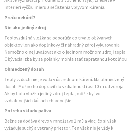
Ak ste vyznávači prírodného životného štýlu, znesiete v
interiéri vyššiu mieru znečistenia vplyvom kúrenia.
Prečo nekúriť?
Nie ako jediný zdroj
Teplovzdušná vložka sa odporúča do trvalo obývaných
objektov len ako doplnkový či náhradný zdroj vykurovania.
Nemožno o nej uvažovať ako o jedinom možnom zdroji tepla.
Obývacia izba by sa poľahky mohla stať zapratanou kotolňou.
Obmedzený dosah
Teplý vzduch nie je voda v ústrednom kúrení. Má obmedzený
dosah. Možno ho dopraviť do vzdialenosti asi 10 m od zdroja.
Ak by bola vložka jediný zdroj tepla, môže byť vo
vzdialenejších kútoch chladnejšie.
Potreba skladu paliva
Bežne sa dodáva drevo v množstve 1 m3 a viac, čo si však
vyžaduje suchý a vetraný priestor. Ten však nie je vždy k