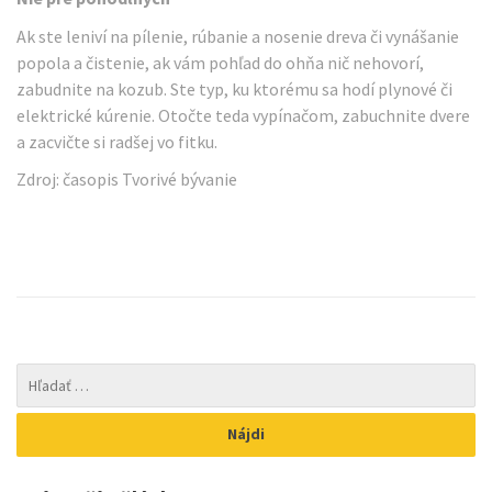
Ak ste leniví na pílenie, rúbanie a nosenie dreva či vynášanie
popola a čistenie, ak vám pohľad do ohňa nič nehovorí,
zabudnite na kozub. Ste typ, ku ktorému sa hodí plynové či
elektrické kúrenie. Otočte teda vypínačom, zabuchnite dvere
a zacvičte si radšej vo fitku.
Zdroj: časopis Tvorivé bývanie