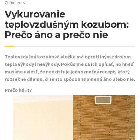
Comments
Vykurovanie
teplovzdušným kozubom:
Prečo áno a prečo nie
Teplovzdušná kozubová vložka má oproti iným zdrojom
tepla výhody i nevýhody. Pokúsime sa ich opísať, no hneď
musíme uviesť, že neexistuje jednoznačný recept, ktorý
rozsekne dilemu, či tento spôsob znamená áno alebo nie.
Prečo kúriť?