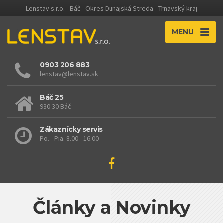
Lenstav s.r.o. - Báč - Okres Dunajská Streda - Trnavský kraj
MENU
0903 206 883
lenstav@lenstav.sk
Báč 25
930 30 Báč
Zákaznícky servis
Po. - Pia. 8.00 - 16.00
Články a Novinky