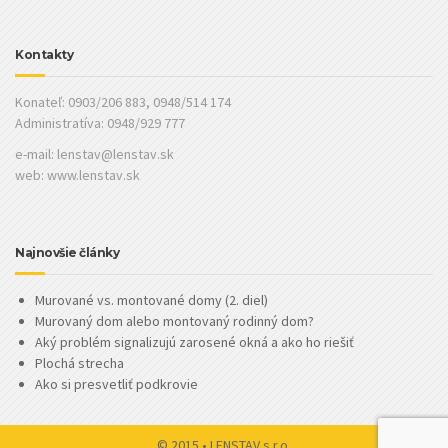
Kontakty
Konateľ: 0903/206 883, 0948/514 174
Administratíva: 0948/929 777
e-mail:
lenstav@lenstav.sk
web: www.lenstav.sk
Najnovšie články
Murované vs. montované domy (2. diel)
Murovaný dom alebo montovaný rodinný dom?
Aký problém signalizujú zarosené okná a ako ho riešiť
Plochá strecha
Ako si presvetliť podkrovie
© 2015 • LENSTAV s.r.o.