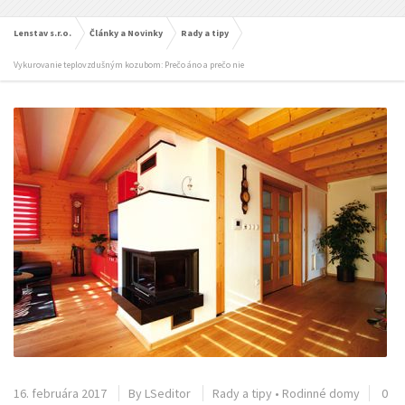
Lenstav s.r.o.
Články a Novinky
Rady a tipy
Vykurovanie teplovzdušným kozubom: Prečo áno a prečo nie
16. februára 2017
By
LSeditor
Rady a tipy
•
Rodinné domy
0