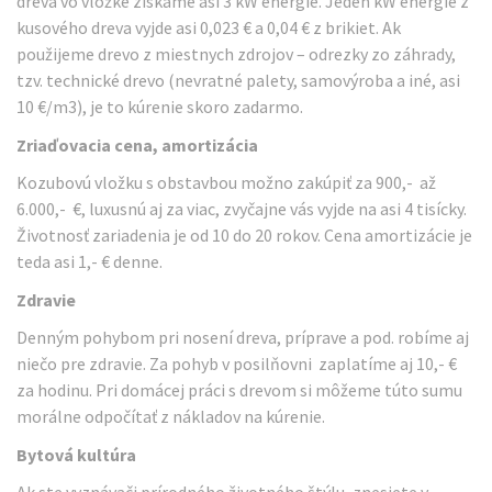
dreva vo vložke získame asi 3 kW energie. Jeden kW energie z
kusového dreva vyjde asi 0,023 € a 0,04 € z brikiet. Ak
použijeme drevo z miestnych zdrojov – odrezky zo záhrady,
tzv. technické drevo (nevratné palety, samovýroba a iné, asi
10 €/m3), je to kúrenie skoro zadarmo.
Zriaďovacia cena, amortizácia
Kozubovú vložku s obstavbou možno zakúpiť za 900,- až
6.000,- €, luxusnú aj za viac, zvyčajne vás vyjde na asi 4 tisícky.
Životnosť zariadenia je od 10 do 20 rokov. Cena amortizácie je
teda asi 1,- € denne.
Zdravie
Denným pohybom pri nosení dreva, príprave a pod. robíme aj
niečo pre zdravie. Za pohyb v posilňovni zaplatíme aj 10,- €
za hodinu. Pri domácej práci s drevom si môžeme túto sumu
morálne odpočítať z nákladov na kúrenie.
Bytová kultúra