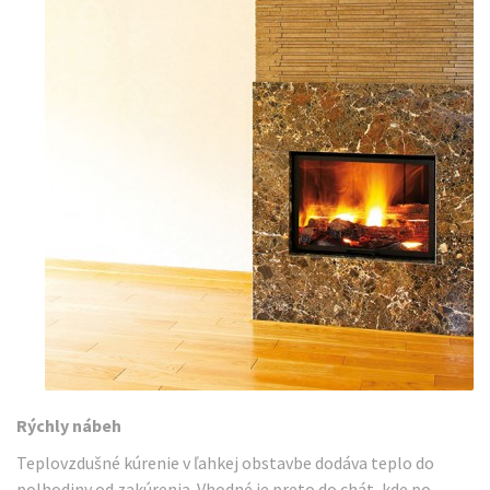
Rýchly nábeh
Teplovzdušné kúrenie v ľahkej obstavbe dodáva teplo do
polhodiny od zakúrenia. Vhodné je preto do chát, kde po