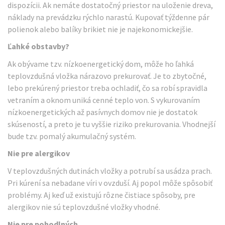
dispozícii. Ak nemáte dostatočný priestor na uloženie dreva,
náklady na prevádzku rýchlo narastú. Kupovať týždenne pár
polienok alebo balíky brikiet nie je najekonomickejšie.
Ľahké obstavby?
Ak obývame tzv. nízkoenergetický dom, môže ho ľahká
teplovzdušná vložka nárazovo prekurovať. Je to zbytočné,
lebo prekúrený priestor treba ochladiť, čo sa robí spravidla
vetraním a oknom uniká cenné teplo von. S vykurovaním
nízkoenergetických až pasívnych domov nie je dostatok
skúseností, a preto je tu vyššie riziko prekurovania. Vhodnejší
bude tzv. pomalý akumulačný systém.
Nie pre alergikov
V teplovzdušných dutinách vložky a potrubí sa usádza prach.
Pri kúrení sa nebadane víri v ovzduší. Aj popol môže spôsobiť
problémy. Aj keď už existujú rôzne čistiace spôsoby, pre
alergikov nie sú teplovzdušné vložky vhodné.
Nie pre pohodlných