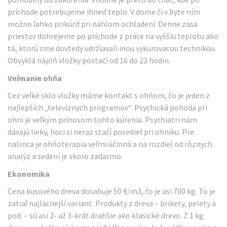
príchode potrebujeme ihneď teplo. V dome či v byte ním
možno ľahko prikúriť pri náhlom ochladení. Denne zasa
priestor dohrejeme po príchode z práce na vyššiu teplotu ako
tá, ktorú sme dovtedy udržiavali inou vykurovacou technikou.
Obvyklá náplň vložky postačí od 16 do 22 hodín.
Vnímanie ohňa
Cez veľké sklo vložky máme kontakt s ohňom, čo je jeden z
najlepších „televíznych programov“. Psychická pohoda pri
ohni je veľkým prínosom tohto kúrenia. Psychiatri nám
dávajú lieky, hoci si neraz stačí posedieť pri ohníku. Pre
našinca je ohňoterapia veľmi účinná a na rozdiel od rôznych
analýz a sedení je skoro zadarmo.
Ekonomika
Cena kusového dreva dosahuje 50 €/m3, čo je asi 700 kg. To je
zatiaľ najlacnejší variant. Produkty z dreva – brikety, pelety a
pod. – sú asi 2- až 3-krát drahšie ako klasické drevo. Z 1 kg