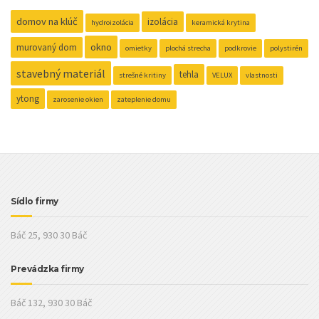
domov na klúč
izolácia
hydroizolácia
keramická krytina
okno
murovaný dom
omietky
plochá strecha
podkrovie
polystirén
stavebný materiál
tehla
strešné kritiny
VELUX
vlastnosti
ytong
zarosenie okien
zateplenie domu
Sídlo firmy
Báč 25, 930 30 Báč
Prevádzka firmy
Báč 132, 930 30 Báč