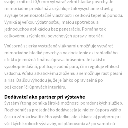
svojej zrnitosti 0,5 mm vytvárať veľmi hladké povrchy. Je
mimoriadne priedušná a urýchľuje tak vysychanie stavby,
zvyšuje tepelnoizolačné vlastnosti i celkovú tepelnú pohodu.
Vyniká aj veľkou výdatnosťou, malou spotrebou a
jednoduchou aplikáciou bez penetrácie. Pomáha tak
celkovému zrýchleniu povrchových úprav v interiéri.
Vnútorná stierka vystužená vláknami umožňuje vytvárať
mimoriadne hladké povrchy a na docielenie extrahladkého
efektu je možná finálna úprava brúsením. Je takisto
vysokopriedušná, pohlcuje vodnú paru, čím reguluje vlhkosť
vzduchu. Vďaka alkalickému zloženiu znemožňuje rast plesní
a rias. Ďalšou výhodou je, že je ľahko opraviteľná po
poškodení či úpravách interiéru.
Dodávateľ ako partner pri výstavbe
Systém Ytong ponúka široké možnosti poradenských služieb.
Rozhodnúť sa pre jedného dodávateľa je nielen úspora vášho
času a záruka kvalitného výsledku, ale získate aj podporu pri
všetkých krokoch výstavby, od plánovania až po samotnú