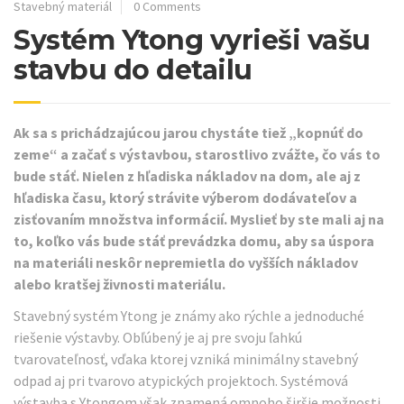
Stavebný materiál
0 Comments
Systém Ytong vyrieši vašu
stavbu do detailu
Ak sa s prichádzajúcou jarou chystáte tiež „kopnúť do
zeme“ a začať s výstavbou, starostlivo zvážte, čo vás to
bude stáť. Nielen z hľadiska nákladov na dom, ale aj z
hľadiska času, ktorý strávite výberom dodávateľov a
zisťovaním množstva informácií. Myslieť by ste mali aj na
to, koľko vás bude stáť prevádzka domu, aby sa úspora
na materiáli neskôr nepremietla do vyšších nákladov
alebo kratšej živnosti materiálu.
Stavebný systém Ytong je známy ako rýchle a jednoduché
riešenie výstavby. Obľúbený je aj pre svoju ľahkú
tvarovateľnosť, vďaka ktorej vzniká minimálny stavebný
odpad aj pri tvarovo atypických projektoch. Systémová
výstavba s Ytongom však znamená omnoho širšie možnosti,