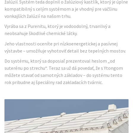
žalúzií. Systém teda doplnil o žalúziový kastlík, ktorý je úplne
kompatibilný s celým systémom a je vhodný pre väčšinu
vonkajších žalúzií na našom trhu.
Vyrába sa z Purenitu, ktorý je vodoodolný, trvanlivý a
neobsahuje škodlivé chemické látky.
Jeho vlastnosti oceníte pri nízkoenergetickej a pasívnej
výstavbe – umožňuje vyhotoviť detail bez tepelných mostov.
Do systému, ktorý sa doposiaľ prezentoval heslom „od
suterénu po strechu“. Teraz sa už dá povedať, že s Ytongom
môžete stavať od samotných základov – do systému tento
rok pribudne aj špeciálny rad zakladacích tvárnic.