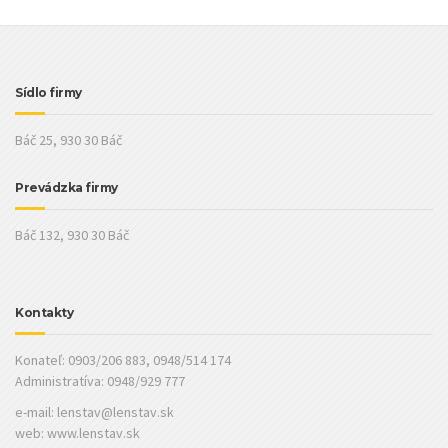
Sídlo firmy
Báč 25, 930 30 Báč
Prevádzka firmy
Báč 132, 930 30 Báč
Kontakty
Konateľ: 0903/206 883, 0948/514 174
Administratíva: 0948/929 777
e-mail:
lenstav@lenstav.sk
web: www.lenstav.sk