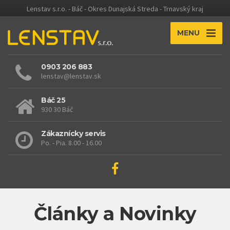
Lenstav s.r.o. - Báč - Okres Dunajská Streda - Trnavský kraj
MENU
0903 206 883
lenstav@lenstav.sk
Báč 25
930 30 Báč
Zákaznícky servis
Po. - Pia. 8.00 - 16.00
Články a Novinky