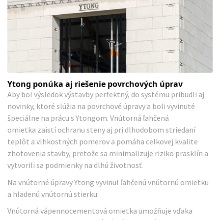
Ytong ponúka aj riešenie povrchových úprav
Aby bol výsledok výstavby perfektný, do systému pribudli aj
novinky, ktoré slúžia na povrchové úpravy a boli vyvinuté
špeciálne na prácu s Ytongom. Vnútorná ľahčená
omietka
zaistí ochranu steny aj pri dlhodobom striedaní
teplôt a vlhkostných pomerov a pomáha celkovej kvalite
zhotovenia stavby, pretože sa minimalizuje riziko prasklín a
vytvorili sa podmienky na dlhú životnosť.
Na vnútorné úpravy Ytong vyvinul ľahčenú vnútornú omietku
a hladenú vnútornú stierku.
Vnútorná vápennocementová omietka
umožňuje vďaka