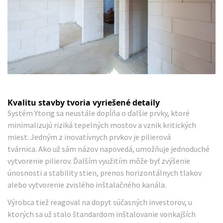
Kvalitu stavby tvoria vyriešené detaily
Systém Ytong sa neustále dopĺňa o ďalšie prvky, ktoré
minimalizujú riziká tepelných mostov a vznik kritických
miest. Jedným z inovatívnych prvkov je
pilierová
tvárnica.
Ako už sám názov napovedá, umožňuje jednoduché
vytvorenie pilierov. Ďalším využitím môže byť zvýšenie
únosnosti a stability stien, prenos horizontálnych tlakov
alebo vytvorenie zvislého inštalačného kanála.
Výrobca tiež reagoval na dopyt súčasných investorov, u
ktorých sa už stalo štandardom inštalovanie vonkajších