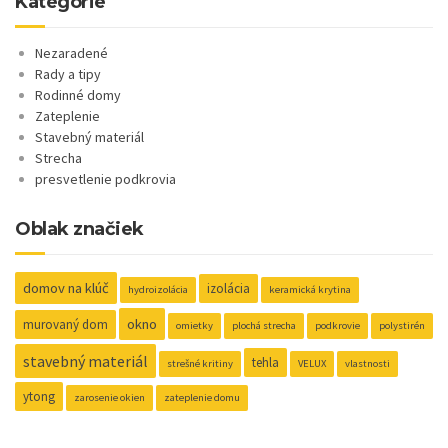
Kategórie
Nezaradené
Rady a tipy
Rodinné domy
Zateplenie
Stavebný materiál
Strecha
presvetlenie podkrovia
Oblak značiek
domov na klúč
izolácia
hydroizolácia
keramická krytina
okno
murovaný dom
omietky
plochá strecha
podkrovie
polystirén
stavebný materiál
tehla
strešné kritiny
VELUX
vlastnosti
ytong
zarosenie okien
zateplenie domu