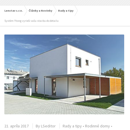
Lenstav s.r.o.
Články a Novinky
Rady a tipy
Systém Ytong vyrieši vašu stavbu do detailu
21. apríla 2017
By
LSeditor
Rady a tipy
•
Rodinné domy
•