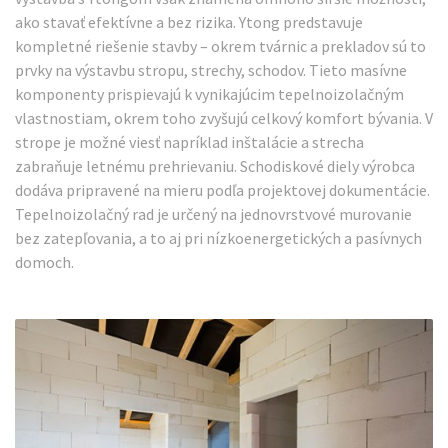
ako stavať efektívne a bez rizika. Ytong predstavuje
kompletné riešenie stavby – okrem tvárnic a prekladov sú to
prvky na výstavbu stropu, strechy, schodov. Tieto masívne
komponenty prispievajú k vynikajúcim tepelnoizolačným
vlastnostiam, okrem toho zvyšujú celkový komfort bývania. V
strope je možné viesť napríklad inštalácie a strecha
zabraňuje letnému prehrievaniu. Schodiskové diely výrobca
dodáva pripravené na mieru podľa projektovej dokumentácie.
Tepelnoizolačný rad je určený na jednovrstvové murovanie
bez zatepľovania, a to aj pri nízkoenergetických a pasívnych
domoch.