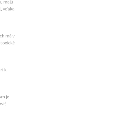
u, majú
l, vďaka
ich má v
 toxické
rí k
om je
viť.