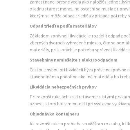
zamestnanci presne vedia ako naložiť s jednotlivými
o jednu starosť menej, no ostatní sa musia pripraviť
ktorým sa môže odpad triediť a v prípade potreby r
Odpad trieďte podľa materiálov
Základom správnej likvidácie je rozdeliť odpad podľ
zberných dvoroch vyhradené miesto, čím sa pomáha i
materiály, pri ktorých je potreba správnej likvidácie
Stavebniny nemiešajte s elektroodpadom
Častou chybou pri likvidácií býva práve nesprávne 
stavebninám a podobne ako iné materiály ho treba
Likvidácia nebezpečných prvkov
Pri rekonštrukciách sa stretávame s istými prvkam
azbest, ktorý bol v minulosti pri výstavbe využívan
Objednávka kontajneru
Ak rekonštrukcia prebieha vo väčšom rozsahu, k lik