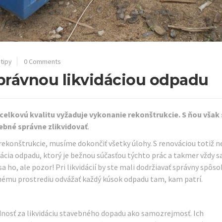
tipy
0 Comments
právnou likvidáciou odpadu
 celkovú kvalitu vyžaduje vykonanie rekonštrukcie. S ňou však 
ebné správne zlikvidovať
.
ekonštrukcie, musíme dokončiť všetky úlohy. S renováciou totiž n
dácia odpadu, ktorý je bežnou súčasťou týchto prác a takmer vždy s
a ho, ale pozor! Pri likvidácií by ste mali dodržiavať správny spôso
ému prostrediu odvážať každý kúsok odpadu tam, kam patrí.
nosť za likvidáciu stavebného dopadu ako samozrejmosť. Ich