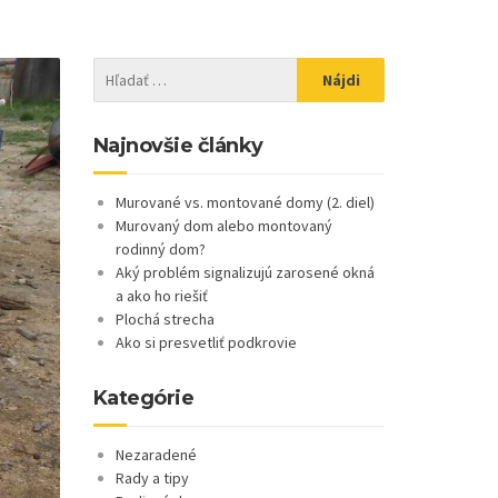
Najnovšie články
Murované vs. montované domy (2. diel)
Murovaný dom alebo montovaný
rodinný dom?
Aký problém signalizujú zarosené okná
a ako ho riešiť
Plochá strecha
Ako si presvetliť podkrovie
Kategórie
Nezaradené
Rady a tipy