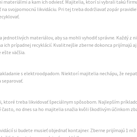
 materiálmi a kam ich odviesť. Majitelia, ktorí si vybrali takú firm
 na svojpomocnú likvidáciu. Pri tej treba dodržiavať zopár pravidie
ecyklovať.
a jednotlivých materiálov, aby sa mohli vyhodiť správne. Každý z n
ch prípadnej recyklácií. Kvalitnejšie zberne dokonca prijímajú aj
 ešte väčšia.
nakladanie s elektroodpadom. Niektorí majitelia nechápu, že nepat
 separovať.
i, ktoré treba likvidovať špeciálnym spôsobom. Najlepším príklad
ý často, no dnes sa ho majitelia snažia kvôli škodlivým účinkom zba
vidácií si budete musieť objednať kontajner. Zberne prijímajú 1 m3