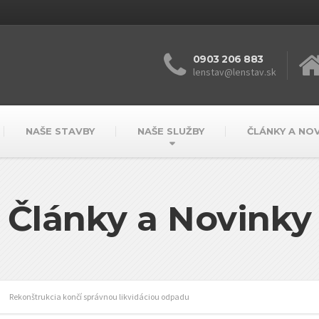
0903 206 883
lenstav@lenstav.sk
NAŠE STAVBY
NAŠE SLUŽBY
ČLÁNKY A NO
Články a Novinky
Rekonštrukcia končí správnou likvidáciou odpadu