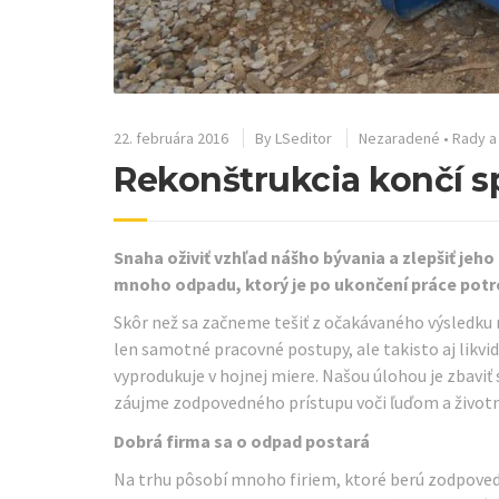
22. februára 2016
By
LSeditor
Nezaradené
•
Rady a 
Rekonštrukcia končí s
Snaha oživiť vzhľad nášho bývania a zlepšiť jeho
mnoho odpadu, ktorý je po ukončení práce potr
Skôr než sa začneme tešiť z očakávaného výsledku r
len samotné pracovné postupy, ale takisto aj likvi
vyprodukuje v hojnej miere. Našou úlohou je zbaviť s
záujme zodpovedného prístupu voči ľuďom a životn
Dobrá firma sa o odpad postará
Na trhu pôsobí mnoho firiem, ktoré berú zodpoved