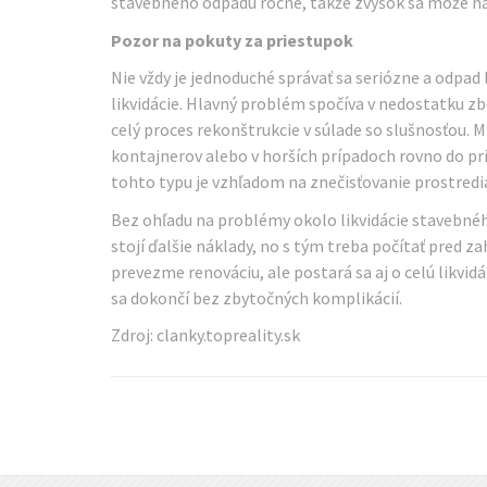
stavebného odpadu ročne, takže zvyšok sa môže nal
Pozor na pokuty za priestupok
Nie vždy je jednoduché správať sa seriózne a odpad
likvidácie. Hlavný problém spočíva v nedostatku z
celý proces rekonštrukcie v súlade so slušnosťou. 
kontajnerov alebo v horších prípadoch rovno do pr
tohto typu je vzhľadom na znečisťovanie prostredi
Bez ohľadu na problémy okolo likvidácie stavebného
stojí ďalšie náklady, no s tým treba počítať pred 
prevezme renováciu, ale postará sa aj o celú likvid
sa dokončí bez zbytočných komplikácií.
Zdroj: clanky.topreality.sk