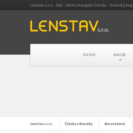
Lenstav s.r.o. - Báč - Okres Dunajská Streda - Trnavský kraj
ÚVOD
AKCIE
Lenstav s.r.o.
Články a Novinky
Nezaradené