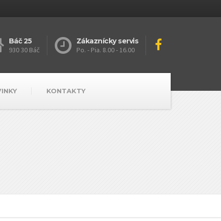
Báč 25
Zákaznícky servis
930 30 Báč
Po. - Pia. 8.00 - 16.00
VINKY
KONTAKTY