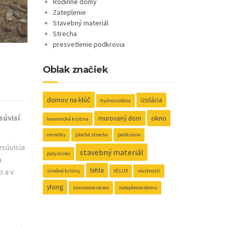
Rodinné domy
Zateplenie
Stavebný materiál
Strecha
presvetlenie podkrovia
Oblak značiek
domov na klúč
izolácia
hydroizolácia
súvisí
okno
murovaný dom
keramická krytina
omietky
plochá strecha
podkrovie
esúvisia
stavebný materiál
polystirén
a
tehla
b a v
strešné kritiny
VELUX
vlastnosti
ytong
zarosenie okien
zateplenie domu