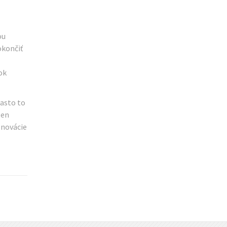
ou
okončiť
ok
Často to
len
enovácie