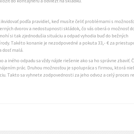
ožiť do kontajneru a odviezť na skládku.
 likvidovať podľa pravidiel, keď musíte čeliť problémami s možnosť
berných dvorov a nedostupnosti skládok, čo vás oberá o možnosť d
Mnohí si tak zjednodušia situáciu a odpad vyhodia buď do bežných
írody. Takéto konanie je nezodpovedné a pokuta 33,- € za priestup
a dosť malá.
 a iného odpadu sa vždy nájde riešenie ako sa ho správne zbaviť. 
zahájením prác. Druhou možnosťou je spolupráca s firmou, ktorá nie
áciu. Takto sa vyhnete zodpovednosti za jeho odvoz a celý proces r