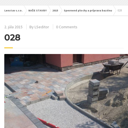
Lenstav s.r.o.
NAŠE STAVBY
2015
Spevnené plochy a príprava bazénu
028
2. júla 2015
By
LSeditor
0 Comments
028