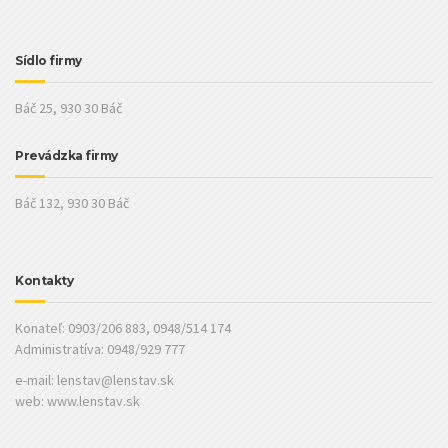
Sídlo firmy
Báč 25, 930 30 Báč
Prevádzka firmy
Báč 132, 930 30 Báč
Kontakty
Konateľ: 0903/206 883, 0948/514 174
Administratíva: 0948/929 777
e-mail:
lenstav@lenstav.sk
web: www.lenstav.sk