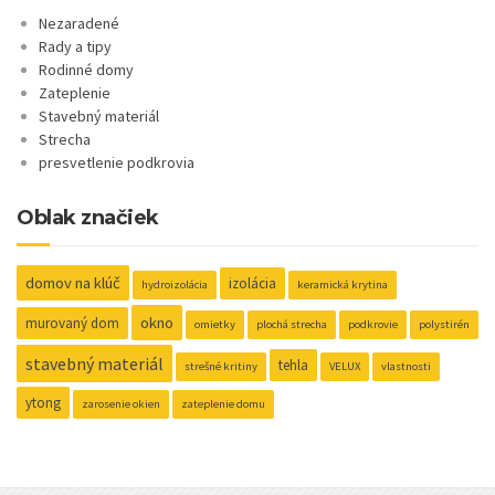
Nezaradené
Rady a tipy
Rodinné domy
Zateplenie
Stavebný materiál
Strecha
presvetlenie podkrovia
Oblak značiek
domov na klúč
izolácia
hydroizolácia
keramická krytina
okno
murovaný dom
omietky
plochá strecha
podkrovie
polystirén
stavebný materiál
tehla
strešné kritiny
VELUX
vlastnosti
ytong
zarosenie okien
zateplenie domu