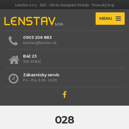
Lenstav s.r.o. - Báč - Okres Dunajská Streda - Trnavský kraj
MENU
0903 206 883
lenstav@lenstav.sk
Báč 25
930 30 Báč
Zákaznícky servis
Po. - Pia. 8.00 - 16.00
028