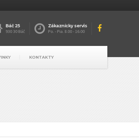
Báč 25
Zákaznícky servis
930 30 Báč
Po. - Pia. 8.00 - 16.00
VINKY
KONTAKTY