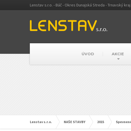
Lenstav s.r.o. - Báč - Okres Dunajská Streda - Trnavský kraj
ÚVOD
AKCIE
Lenstav s.r.o.
NAŠE STAVBY
2015
Spevnené