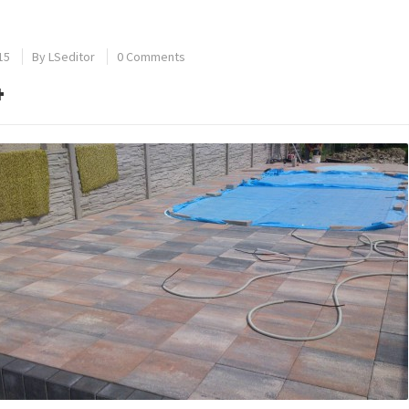
15
By
LSeditor
0 Comments
4