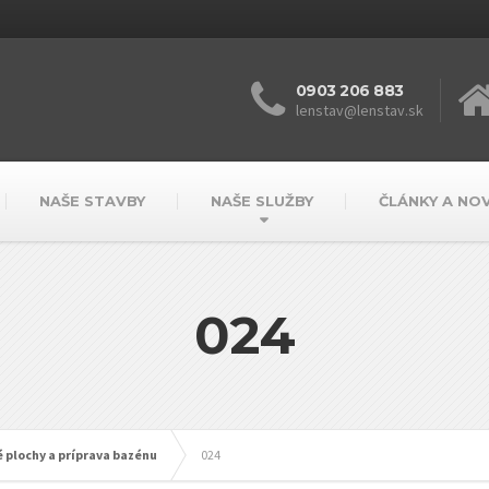
0903 206 883
lenstav@lenstav.sk
NAŠE STAVBY
NAŠE SLUŽBY
ČLÁNKY A NO
024
 plochy a príprava bazénu
024