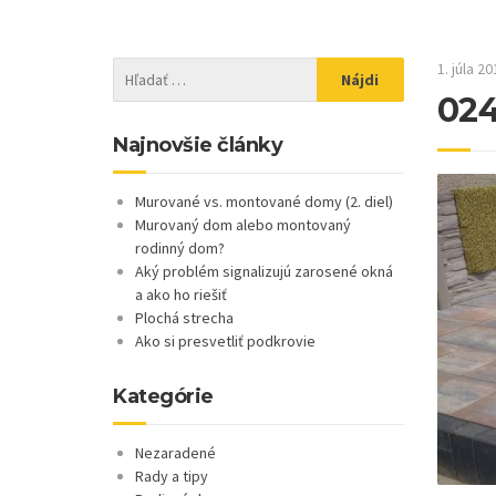
1. júla 20
02
Najnovšie články
Murované vs. montované domy (2. diel)
Murovaný dom alebo montovaný
rodinný dom?
Aký problém signalizujú zarosené okná
a ako ho riešiť
Plochá strecha
Ako si presvetliť podkrovie
Kategórie
Nezaradené
Rady a tipy