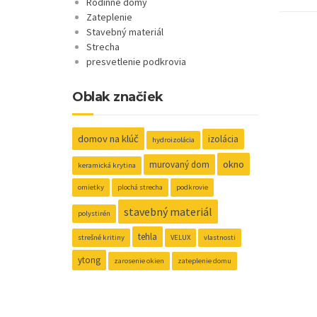
Rodinné domy
Zateplenie
Stavebný materiál
Strecha
presvetlenie podkrovia
Oblak značiek
domov na klúč
izolácia
hydroizolácia
okno
murovaný dom
keramická krytina
omietky
plochá strecha
podkrovie
stavebný materiál
polystirén
tehla
strešné kritiny
VELUX
vlastnosti
ytong
zarosenie okien
zateplenie domu