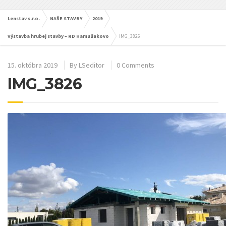
Lenstav s.r.o.
NAŠE STAVBY
2019
Výstavba hrubej stavby – RD Hamuliakovo
IMG_3826
15. októbra 2019
By
LSeditor
0 Comments
IMG_3826