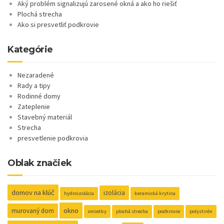
Aký problém signalizujú zarosené okná a ako ho riešiť
Plochá strecha
Ako si presvetliť podkrovie
Kategórie
Nezaradené
Rady a tipy
Rodinné domy
Zateplenie
Stavebný materiál
Strecha
presvetlenie podkrovia
Oblak značiek
domov na klúč
izolácia
hydroizolácia
keramická krytina
okno
murovaný dom
omietky
plochá strecha
podkrovie
polystirén