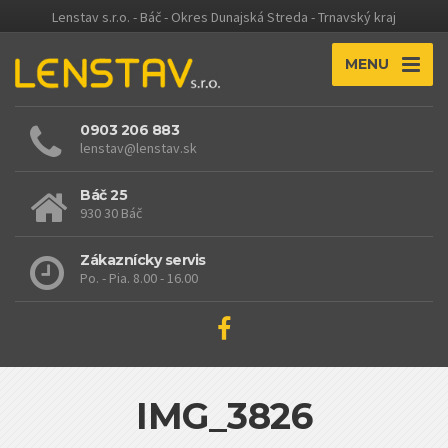
Lenstav s.r.o. - Báč - Okres Dunajská Streda - Trnavský kraj
MENU
0903 206 883
lenstav@lenstav.sk
Báč 25
930 30 Báč
Zákaznícky servis
Po. - Pia. 8.00 - 16.00
IMG_3826