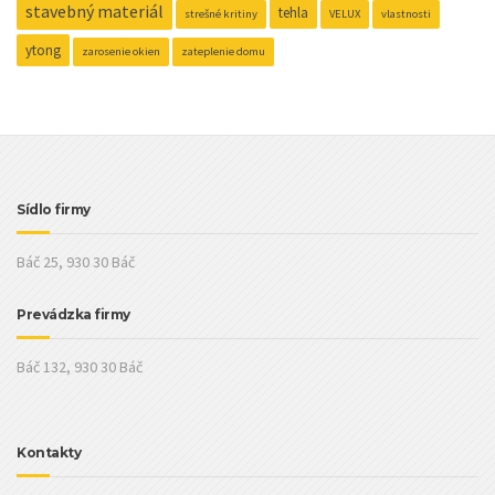
stavebný materiál
tehla
strešné kritiny
VELUX
vlastnosti
ytong
zarosenie okien
zateplenie domu
Sídlo firmy
Báč 25, 930 30 Báč
Prevádzka firmy
Báč 132, 930 30 Báč
Kontakty