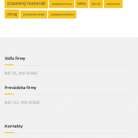
stavebný materiál
tehla
strešné kritiny
VELUX
vlastnosti
ytong
zarosenie okien
zateplenie domu
Sídlo firmy
Báč 25, 930 30 Báč
Prevádzka firmy
Báč 132, 930 30 Báč
Kontakty