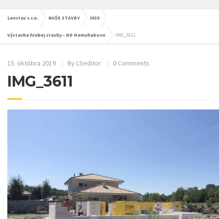
Lenstav s.r.o.
NAŠE STAVBY
2019
Výstavba hrubej stavby – RD Hamuliakovo
IMG_3611
15. októbra 2019
By
LSeditor
0 Comments
IMG_3611