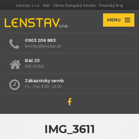
Lenstav s.r.o. - Báč - Okres Dunajská Streda - Trnavský kraj
MENU
0903 206 883
lenstav@lenstav.sk
Báč 25
930 30 Báč
Zákaznícky servis
Po. - Pia. 8.00 - 16.00
IMG_3611