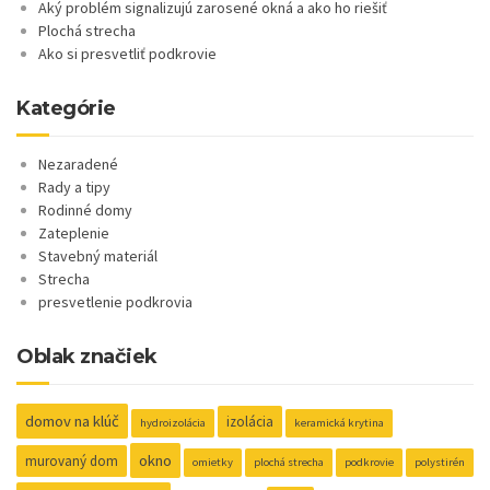
Aký problém signalizujú zarosené okná a ako ho riešiť
Plochá strecha
Ako si presvetliť podkrovie
Kategórie
Nezaradené
Rady a tipy
Rodinné domy
Zateplenie
Stavebný materiál
Strecha
presvetlenie podkrovia
Oblak značiek
domov na klúč
izolácia
hydroizolácia
keramická krytina
okno
murovaný dom
omietky
plochá strecha
podkrovie
polystirén