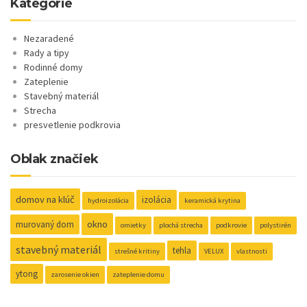
Kategórie
Nezaradené
Rady a tipy
Rodinné domy
Zateplenie
Stavebný materiál
Strecha
presvetlenie podkrovia
Oblak značiek
domov na klúč
izolácia
hydroizolácia
keramická krytina
okno
murovaný dom
omietky
plochá strecha
podkrovie
polystirén
stavebný materiál
tehla
strešné kritiny
VELUX
vlastnosti
ytong
zarosenie okien
zateplenie domu