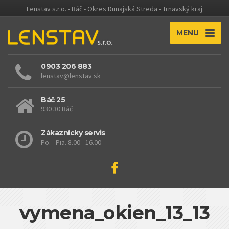
Lenstav s.r.o. - Báč - Okres Dunajská Streda - Trnavský kraj
MENU
0903 206 883
lenstav@lenstav.sk
Báč 25
930 30 Báč
Zákaznícky servis
Po. - Pia. 8.00 - 16.00
vymena_okien_13_13