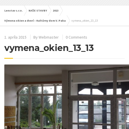
Lenstav s.r.o.
NAŠE STAVBY
2013
Výmena okien a dverí – Kultúrny dom V. Paka
vymena_okien_13_13
1. apríla 2015
By
Webmaster
0 Comments
vymena_okien_13_13