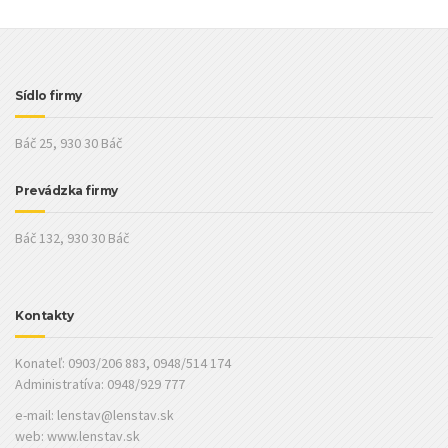
Sídlo firmy
Báč 25, 930 30 Báč
Prevádzka firmy
Báč 132, 930 30 Báč
Kontakty
Konateľ: 0903/206 883, 0948/514 174
Administratíva: 0948/929 777
e-mail:
lenstav@lenstav.sk
web: www.lenstav.sk