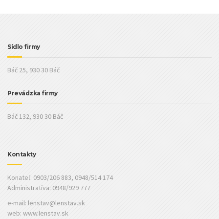
Sídlo firmy
Báč 25, 930 30 Báč
Prevádzka firmy
Báč 132, 930 30 Báč
Kontakty
Konateľ: 0903/206 883, 0948/514 174
Administratíva: 0948/929 777
e-mail:
lenstav@lenstav.sk
web: www.lenstav.sk