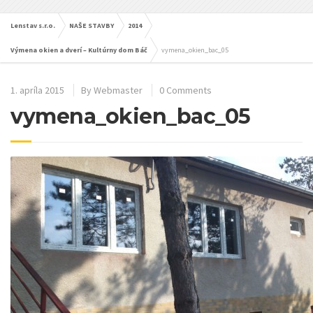
Lenstav s.r.o.
NAŠE STAVBY
2014
Výmena okien a dverí – Kultúrny dom Báč
vymena_okien_bac_05
1. apríla 2015
By
Webmaster
0 Comments
vymena_okien_bac_05