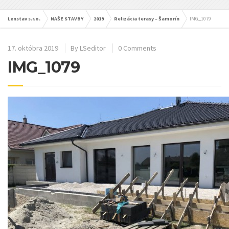
Lenstav s.r.o.
NAŠE STAVBY
2019
Relizácia terasy – Šamorín
IMG_1079
17. októbra 2019
By
LSeditor
0 Comments
IMG_1079