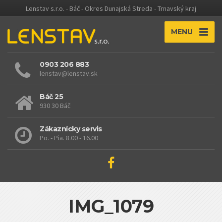
Lenstav s.r.o. - Báč - Okres Dunajská Streda - Trnavský kraj
MENU
0903 206 883
lenstav@lenstav.sk
Báč 25
930 30 Báč
Zákaznícky servis
Po. - Pia. 8.00 - 16.00
IMG_1079