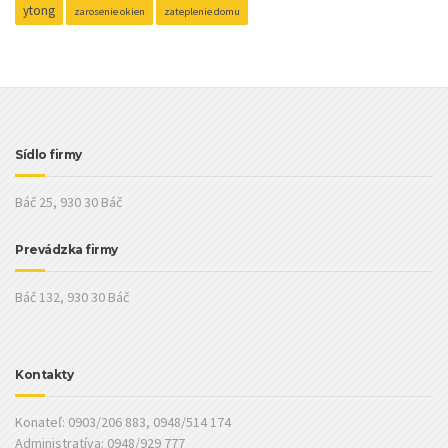
ytong
zarosenie okien
zateplenie domu
Sídlo firmy
Báč 25, 930 30 Báč
Prevádzka firmy
Báč 132, 930 30 Báč
Kontakty
Konateľ: 0903/206 883, 0948/514 174
Administratíva: 0948/929 777