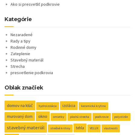
Ako si presvetliť podkrovie
Kategórie
Nezaradené
Rady a tipy
Rodinné domy
Zateplenie
Stavebný materiál
Strecha
presvetlenie podkrovia
Oblak značiek
domov na klúč
izolácia
hydroizolácia
keramická krytina
okno
murovaný dom
omietky
plochá strecha
podkrovie
polystirén
stavebný materiál
tehla
strešné kritiny
VELUX
vlastnosti