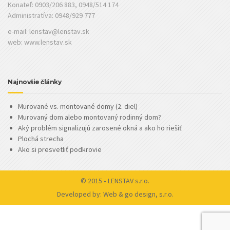
Konateľ: 0903/206 883, 0948/514 174
Administratíva: 0948/929 777
e-mail:
lenstav@lenstav.sk
web: www.lenstav.sk
Najnovšie články
Murované vs. montované domy (2. diel)
Murovaný dom alebo montovaný rodinný dom?
Aký problém signalizujú zarosené okná a ako ho riešiť
Plochá strecha
Ako si presvetliť podkrovie
© 2015 • LENSTAV s.r.o.
Developed by:
Web & go design, s.r.o.