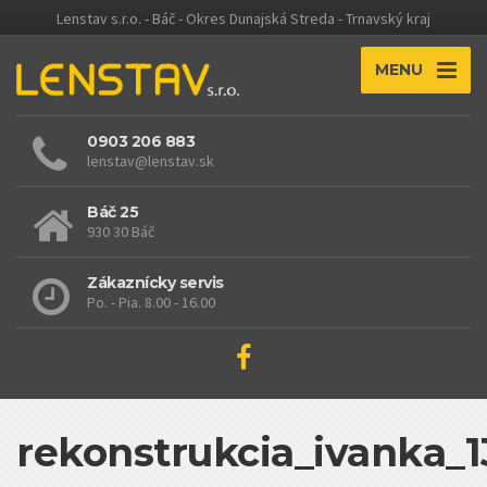
Lenstav s.r.o. - Báč - Okres Dunajská Streda - Trnavský kraj
MENU
0903 206 883
lenstav@lenstav.sk
Báč 25
930 30 Báč
Zákaznícky servis
Po. - Pia. 8.00 - 16.00
rekonstrukcia_ivanka_1