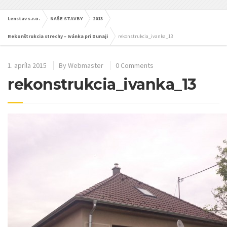
Lenstav s.r.o.
NAŠE STAVBY
2013
Rekonštrukcia strechy – Ivánka pri Dunaji
rekonstrukcia_ivanka_13
1. apríla 2015
By
Webmaster
0 Comments
rekonstrukcia_ivanka_13