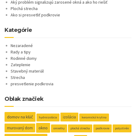
Aký problém signalizujú zarosené okná a ako ho riešiť
Plochá strecha
Ako si presvetliť podkrovie
Kategórie
Nezaradené
Rady a tipy
Rodinné domy
Zateplenie
Stavebný materiál
Strecha
presvetlenie podkrovia
Oblak značiek
domov na klúč
izolácia
hydroizolácia
keramická krytina
okno
murovaný dom
omietky
plochá strecha
podkrovie
polystirén