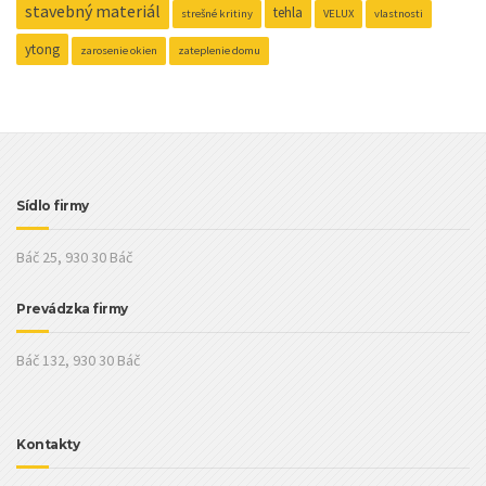
stavebný materiál
tehla
strešné kritiny
VELUX
vlastnosti
ytong
zarosenie okien
zateplenie domu
Sídlo firmy
Báč 25, 930 30 Báč
Prevádzka firmy
Báč 132, 930 30 Báč
Kontakty