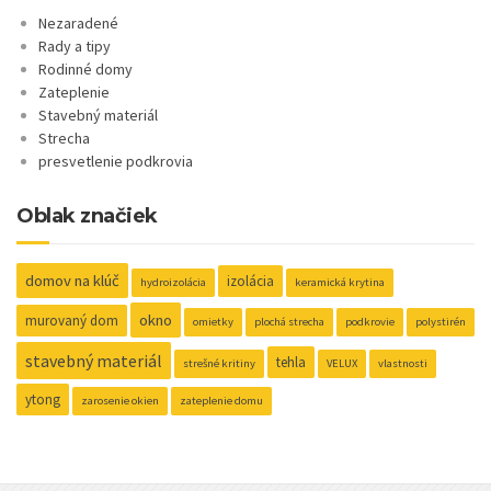
Nezaradené
Rady a tipy
Rodinné domy
Zateplenie
Stavebný materiál
Strecha
presvetlenie podkrovia
Oblak značiek
domov na klúč
izolácia
hydroizolácia
keramická krytina
okno
murovaný dom
omietky
plochá strecha
podkrovie
polystirén
stavebný materiál
tehla
strešné kritiny
VELUX
vlastnosti
ytong
zarosenie okien
zateplenie domu