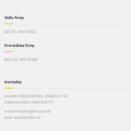
Sídlo firmy
Báč 25, 930 30 Báč
Prevádzka firmy
Báč 132, 930 30 Báč
Kontakty
Konateľ: 0903/206 883, 0948/514 174
Administratíva: 0948/929 777
e-mail:
lenstav@lenstav.sk
web: www.lenstav.sk