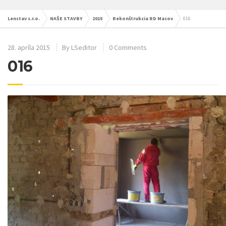
Lenstav s.r.o.
NAŠE STAVBY
2015
Rekonštrukcia RD Macov
016
28. apríla 2015
By
LSeditor
0 Comments
016