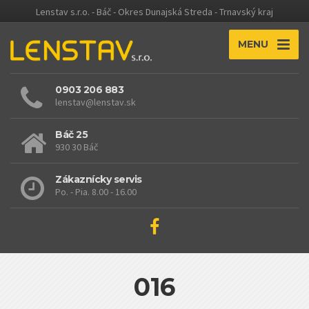
Lenstav s.r.o. - Báč - Okres Dunajská Streda - Trnavský kraj
MENU
0903 206 883
lenstav@lenstav.sk
Báč 25
930 30 Báč
Zákaznícky servis
Po. - Pia. 8.00 - 16.00
016