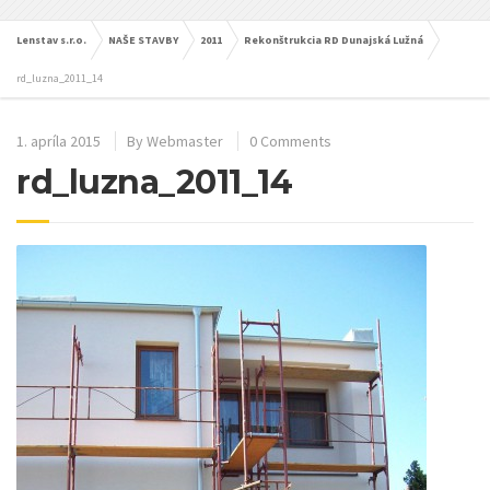
Lenstav s.r.o.
NAŠE STAVBY
2011
Rekonštrukcia RD Dunajská Lužná
rd_luzna_2011_14
1. apríla 2015
By
Webmaster
0 Comments
rd_luzna_2011_14