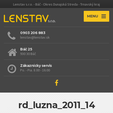
Lenstav s.r.o. - Báč - Okres Dunajská Streda - Trnavský kraj
MENU
0903 206 883
lenstav@lenstav.sk
Báč 25
930 30 Báč
Zákaznícky servis
Po. - Pia. 8.00 - 16.00
rd_luzna_2011_14