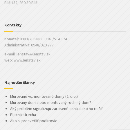
Báč 132, 930 30 Báč
Kontakty
Konateľ: 0903/206 883, 0948/514 174
Administratíva: 0948/929 777
e-mail:
lenstav@lenstav.sk
web: www.lenstav.sk
Najnovšie články
Murované vs. montované domy (2. diel)
Murovaný dom alebo montovaný rodinný dom?
Aký problém signalizujú zarosené okná a ako ho riešiť
Plochá strecha
Ako si presvetliť podkrovie