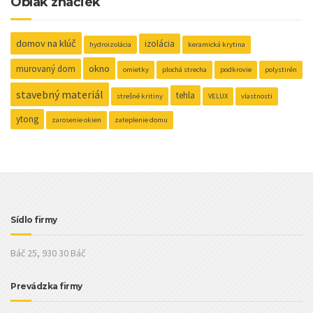
Oblak značiek
domov na klúč
izolácia
hydroizolácia
keramická krytina
okno
murovaný dom
omietky
plochá strecha
podkrovie
polystirén
stavebný materiál
tehla
strešné kritiny
VELUX
vlastnosti
ytong
zarosenie okien
zateplenie domu
Sídlo firmy
Báč 25, 930 30 Báč
Prevádzka firmy