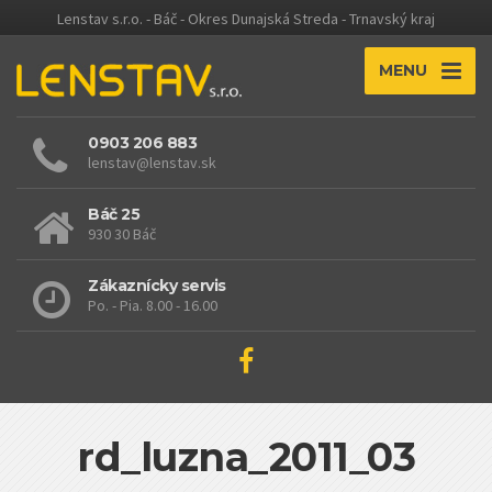
Lenstav s.r.o. - Báč - Okres Dunajská Streda - Trnavský kraj
MENU
0903 206 883
lenstav@lenstav.sk
Báč 25
930 30 Báč
Zákaznícky servis
Po. - Pia. 8.00 - 16.00
rd_luzna_2011_03