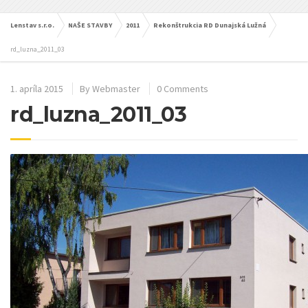
Lenstav s.r.o.
NAŠE STAVBY
2011
Rekonštrukcia RD Dunajská Lužná
rd_luzna_2011_03
1. apríla 2015
By
Webmaster
0 Comments
rd_luzna_2011_03