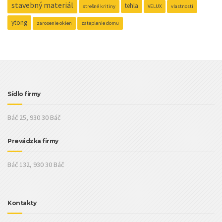
stavebný materiál
tehla
strešné kritiny
VELUX
vlastnosti
ytong
zarosenie okien
zateplenie domu
Sídlo firmy
Báč 25, 930 30 Báč
Prevádzka firmy
Báč 132, 930 30 Báč
Kontakty