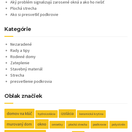
Aký problém signalizujú zarosené okná a ako ho riešiť
Plochá strecha
Ako si presvetliť podkrovie
Kategórie
Nezaradené
Rady a tipy
Rodinné domy
Zateplenie
Stavebný materiál
Strecha
presvetlenie podkrovia
Oblak značiek
domov na klúč
izolácia
hydroizolácia
keramická krytina
okno
murovaný dom
omietky
plochá strecha
podkrovie
polystirén