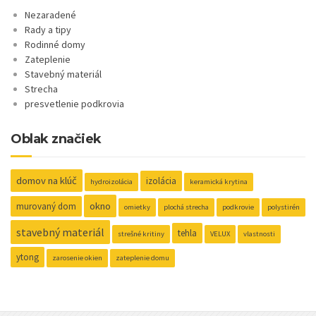
Nezaradené
Rady a tipy
Rodinné domy
Zateplenie
Stavebný materiál
Strecha
presvetlenie podkrovia
Oblak značiek
domov na klúč
izolácia
hydroizolácia
keramická krytina
okno
murovaný dom
omietky
plochá strecha
podkrovie
polystirén
stavebný materiál
tehla
strešné kritiny
VELUX
vlastnosti
ytong
zarosenie okien
zateplenie domu