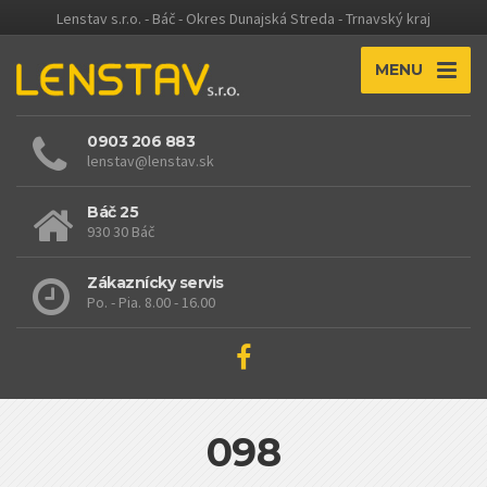
Lenstav s.r.o. - Báč - Okres Dunajská Streda - Trnavský kraj
MENU
0903 206 883
lenstav@lenstav.sk
Báč 25
930 30 Báč
Zákaznícky servis
Po. - Pia. 8.00 - 16.00
098