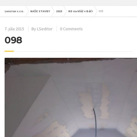
Lenstav s.r.o.
NAŠE STAVBY
2015
RD na kľúč v Báči
098
7. júla 2015
By
LSeditor
0 Comments
098