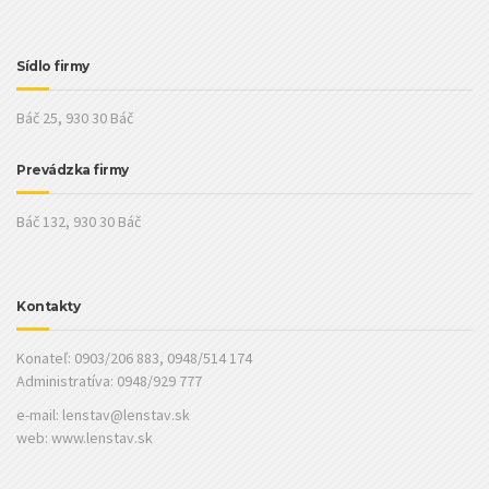
Sídlo firmy
Báč 25, 930 30 Báč
Prevádzka firmy
Báč 132, 930 30 Báč
Kontakty
Konateľ: 0903/206 883, 0948/514 174
Administratíva: 0948/929 777
e-mail:
lenstav@lenstav.sk
web: www.lenstav.sk