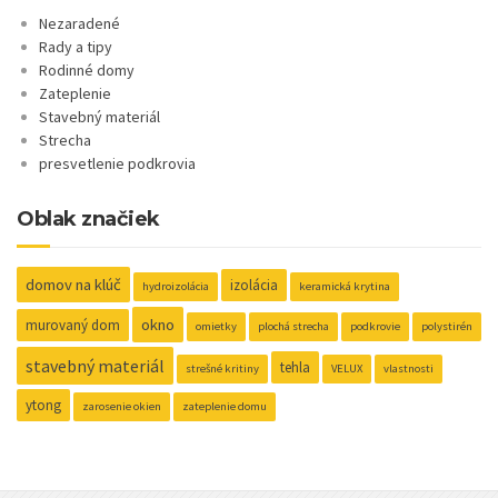
Nezaradené
Rady a tipy
Rodinné domy
Zateplenie
Stavebný materiál
Strecha
presvetlenie podkrovia
Oblak značiek
domov na klúč
izolácia
hydroizolácia
keramická krytina
okno
murovaný dom
omietky
plochá strecha
podkrovie
polystirén
stavebný materiál
tehla
strešné kritiny
VELUX
vlastnosti
ytong
zarosenie okien
zateplenie domu