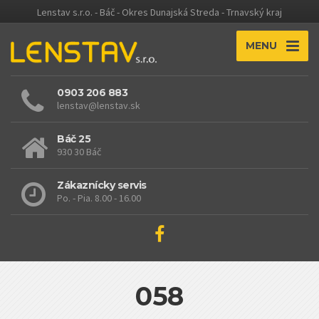
Lenstav s.r.o. - Báč - Okres Dunajská Streda - Trnavský kraj
MENU
0903 206 883
lenstav@lenstav.sk
Báč 25
930 30 Báč
Zákaznícky servis
Po. - Pia. 8.00 - 16.00
058