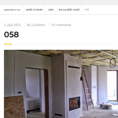
Lenstav s.r.o.
NAŠE STAVBY
2015
RD na kľúč v Báči
058
2. júla 2015
By
LSeditor
0 Comments
058