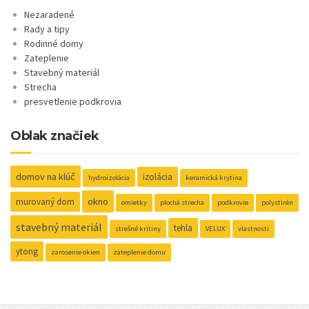
Nezaradené
Rady a tipy
Rodinné domy
Zateplenie
Stavebný materiál
Strecha
presvetlenie podkrovia
Oblak značiek
domov na klúč
izolácia
hydroizolácia
keramická krytina
okno
murovaný dom
omietky
plochá strecha
podkrovie
polystirén
stavebný materiál
tehla
strešné kritiny
VELUX
vlastnosti
ytong
zarosenie okien
zateplenie domu