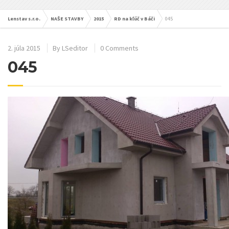
Lenstav s.r.o.
NAŠE STAVBY
2015
RD na kľúč v Báči
045
2. júla 2015
By
LSeditor
0 Comments
045