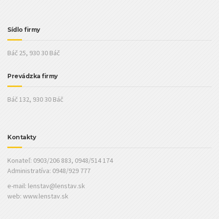
Sídlo firmy
Báč 25, 930 30 Báč
Prevádzka firmy
Báč 132, 930 30 Báč
Kontakty
Konateľ: 0903/206 883, 0948/514 174
Administratíva: 0948/929 777
e-mail:
lenstav@lenstav.sk
web: www.lenstav.sk