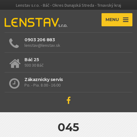
Lenstav s.r.o. - Báč - Okres Dunajská Streda - Trnavský kraj
MENU
0903 206 883
lenstav@lenstav.sk
Báč 25
930 30 Báč
Zákaznícky servis
Po. - Pia. 8.00 - 16.00
045