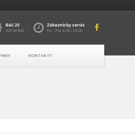
Báč 25
Zákaznícky servis
930 30 Báč
Po. - Pia. 8.00 - 16.00
VINKY
KONTAKTY