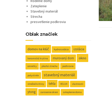
Rodinné domy
Zateplenie
Stavebný materiál
Strecha
presvetlenie podkrovia
Oblak značiek
domov na klúč
izolácia
hydroizolácia
okno
murovaný dom
keramická krytina
omietky
plochá strecha
podkrovie
stavebný materiál
polystirén
tehla
strešné kritiny
VELUX
vlastnosti
ytong
zarosenie okien
zateplenie domu