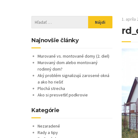
1. apríla
rd_
Najnovšie články
Murované vs. montované domy (2. diel)
Murovaný dom alebo montovaný
rodinný dom?
Aký problém signalizujú zarosené okná
a ako ho riešiť
Plochá strecha
Ako si presvetliť podkrovie
Kategórie
Nezaradené
Rady a tipy