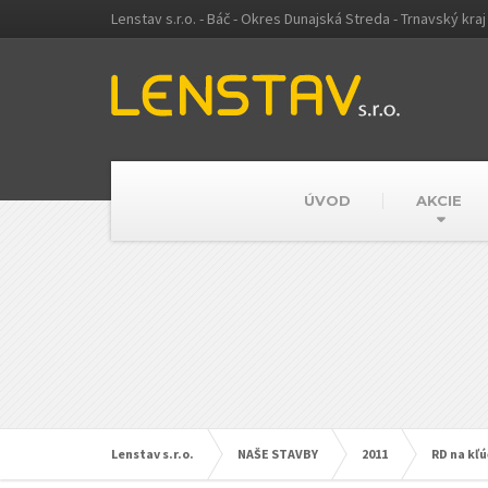
Lenstav s.r.o. - Báč - Okres Dunajská Streda - Trnavský kraj
ÚVOD
AKCIE
Lenstav s.r.o.
NAŠE STAVBY
2011
RD na kľ