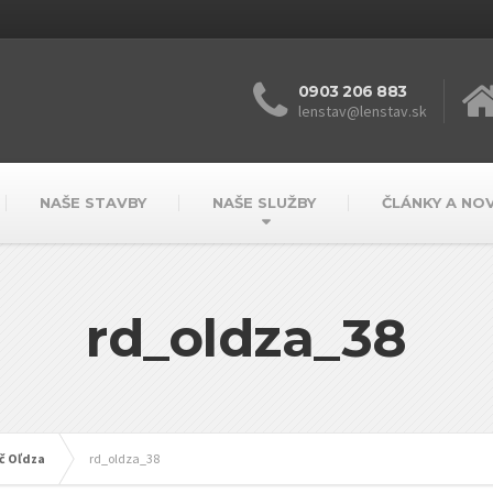
0903 206 883
lenstav@lenstav.sk
NAŠE STAVBY
NAŠE SLUŽBY
ČLÁNKY A NO
rd_oldza_38
úč Oľdza
rd_oldza_38