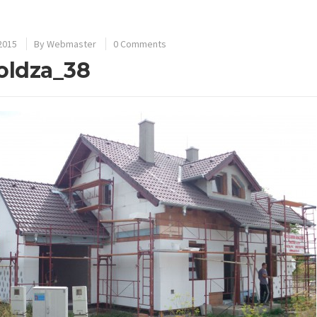
 2015
By
Webmaster
0 Comments
oldza_38