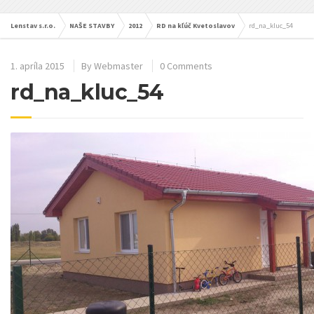
Lenstav s.r.o.
NAŠE STAVBY
2012
RD na kľúč Kvetoslavov
rd_na_kluc_54
1. apríla 2015
By
Webmaster
0 Comments
rd_na_kluc_54