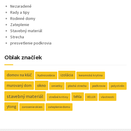
Nezaradené
Rady a tipy
Rodinné domy
Zateplenie
Stavebný materiál
Strecha
presvetlenie podkrovia
Oblak značiek
domov na klúč
izolácia
hydroizolácia
keramická krytina
okno
murovaný dom
omietky
plochá strecha
podkrovie
polystirén
stavebný materiál
tehla
strešné kritiny
VELUX
vlastnosti
ytong
zarosenie okien
zateplenie domu