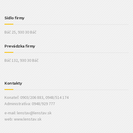
Sídlo firmy
Báč 25, 930 30 Báč
Prevádzka firmy
Báč 132, 930 30 Báč
Kontakty
Konateľ: 0903/206 883, 0948/514 174
Administratíva: 0948/929 777
e-mail:
lenstav@lenstav.sk
web: www.lenstav.sk