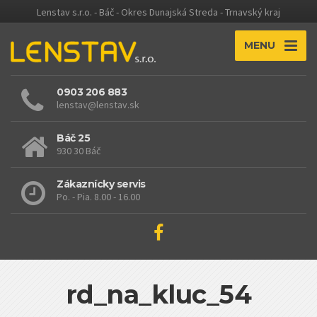
Lenstav s.r.o. - Báč - Okres Dunajská Streda - Trnavský kraj
MENU
0903 206 883
lenstav@lenstav.sk
Báč 25
930 30 Báč
Zákaznícky servis
Po. - Pia. 8.00 - 16.00
rd_na_kluc_54