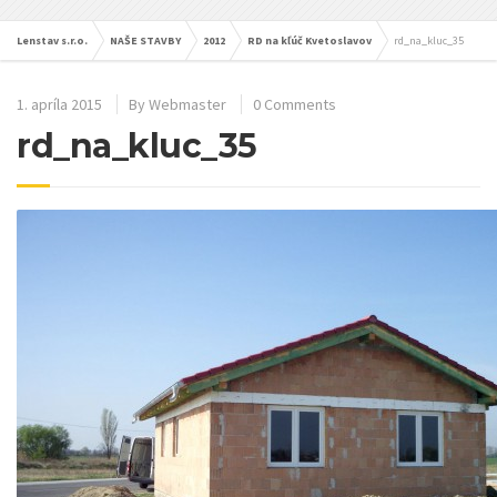
Lenstav s.r.o.
NAŠE STAVBY
2012
RD na kľúč Kvetoslavov
rd_na_kluc_35
1. apríla 2015
By
Webmaster
0 Comments
rd_na_kluc_35