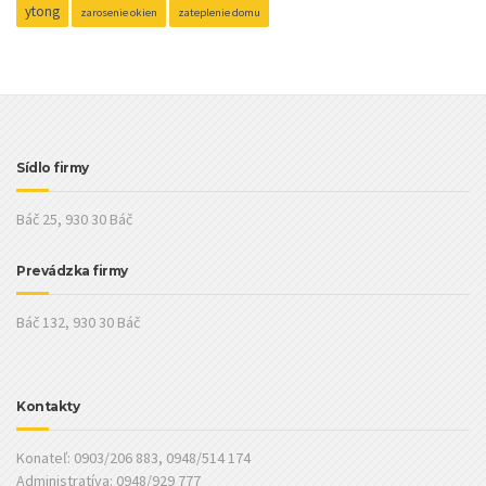
ytong
zarosenie okien
zateplenie domu
Sídlo firmy
Báč 25, 930 30 Báč
Prevádzka firmy
Báč 132, 930 30 Báč
Kontakty
Konateľ: 0903/206 883, 0948/514 174
Administratíva: 0948/929 777