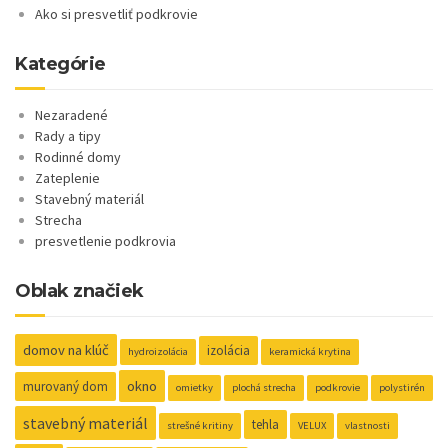
Ako si presvetliť podkrovie
Kategórie
Nezaradené
Rady a tipy
Rodinné domy
Zateplenie
Stavebný materiál
Strecha
presvetlenie podkrovia
Oblak značiek
domov na klúč
izolácia
hydroizolácia
keramická krytina
okno
murovaný dom
omietky
plochá strecha
podkrovie
polystirén
stavebný materiál
tehla
strešné kritiny
VELUX
vlastnosti