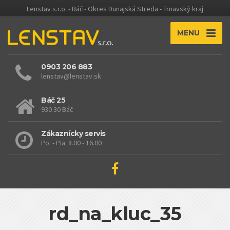
Lenstav s.r.o. - Báč - Okres Dunajská Streda - Trnavský kraj
MENU
0903 206 883
lenstav@lenstav.sk
Báč 25
930 30 Báč
Zákaznícky servis
Po. - Pia. 8.00 - 16.00
rd_na_kluc_35