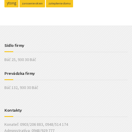
ytong
zarosenie okien
zateplenie domu
Sídlo firmy
Báč 25, 930 30 Báč
Prevádzka firmy
Báč 132, 930 30 Báč
Kontakty
Konateľ: 0903/206 883, 0948/514 174
Administratíva: 0948/929 777