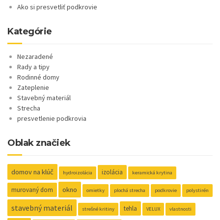
Ako si presvetliť podkrovie
Kategórie
Nezaradené
Rady a tipy
Rodinné domy
Zateplenie
Stavebný materiál
Strecha
presvetlenie podkrovia
Oblak značiek
domov na klúč
izolácia
hydroizolácia
keramická krytina
okno
murovaný dom
omietky
plochá strecha
podkrovie
polystirén
stavebný materiál
tehla
strešné kritiny
VELUX
vlastnosti