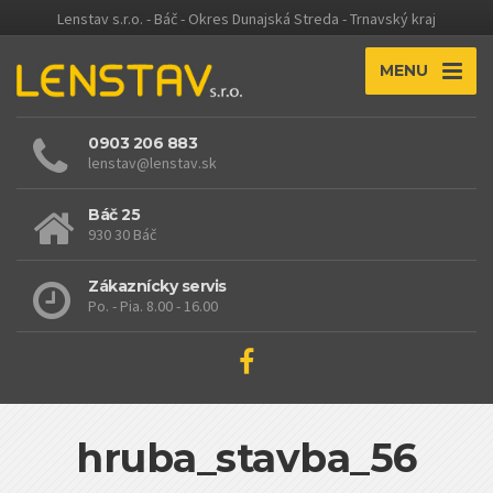
Lenstav s.r.o. - Báč - Okres Dunajská Streda - Trnavský kraj
MENU
0903 206 883
lenstav@lenstav.sk
Báč 25
930 30 Báč
Zákaznícky servis
Po. - Pia. 8.00 - 16.00
hruba_stavba_56