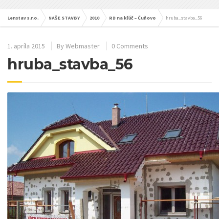
Lenstav s.r.o.
NAŠE STAVBY
2010
RD na kľúč – Čuňovo
hruba_stavba_56
1. apríla 2015
By
Webmaster
0 Comments
hruba_stavba_56