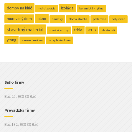
domov na klúč
izolácia
hydroizolácia
keramická krytina
okno
murovaný dom
omietky
plochá strecha
podkrovie
polystirén
stavebný materiál
tehla
strešné kritiny
VELUX
vlastnosti
ytong
zarosenie okien
zateplenie domu
Sídlo firmy
Báč 25, 930 30 Báč
Prevádzka firmy
Báč 132, 930 30 Báč