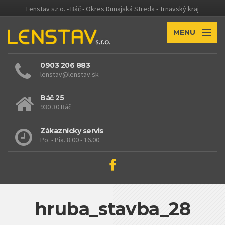
Lenstav s.r.o. - Báč - Okres Dunajská Streda - Trnavský kraj
MENU
0903 206 883
lenstav@lenstav.sk
Báč 25
930 30 Báč
Zákaznícky servis
Po. - Pia. 8.00 - 16.00
hruba_stavba_28