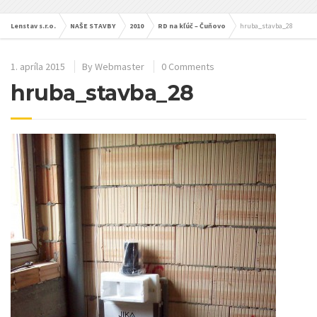
Lenstav s.r.o.
NAŠE STAVBY
2010
RD na kľúč – Čuňovo
hruba_stavba_28
1. apríla 2015
By
Webmaster
0 Comments
hruba_stavba_28