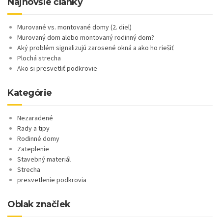
Najnovšie články
Murované vs. montované domy (2. diel)
Murovaný dom alebo montovaný rodinný dom?
Aký problém signalizujú zarosené okná a ako ho riešiť
Plochá strecha
Ako si presvetliť podkrovie
Kategórie
Nezaradené
Rady a tipy
Rodinné domy
Zateplenie
Stavebný materiál
Strecha
presvetlenie podkrovia
Oblak značiek