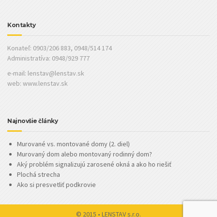
Kontakty
Konateľ: 0903/206 883, 0948/514 174
Administratíva: 0948/929 777
e-mail:
lenstav@lenstav.sk
web: www.lenstav.sk
Najnovšie články
Murované vs. montované domy (2. diel)
Murovaný dom alebo montovaný rodinný dom?
Aký problém signalizujú zarosené okná a ako ho riešiť
Plochá strecha
Ako si presvetliť podkrovie
© 2015 • LENSTAV s.r.o.