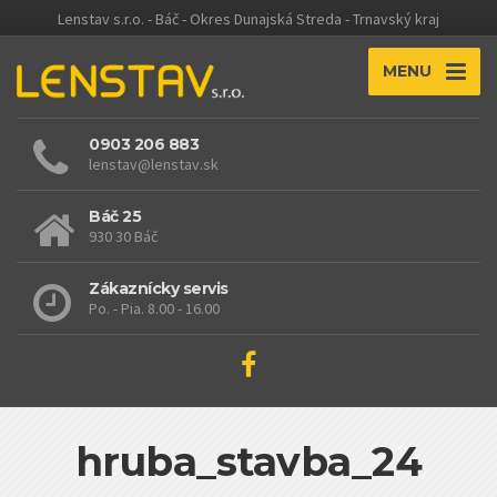
Lenstav s.r.o. - Báč - Okres Dunajská Streda - Trnavský kraj
MENU
0903 206 883
lenstav@lenstav.sk
Báč 25
930 30 Báč
Zákaznícky servis
Po. - Pia. 8.00 - 16.00
hruba_stavba_24