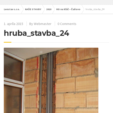
Lenstav s.r.o.
NAŠE STAVBY
2010
RD na kľúč – Čuňovo
hruba_stavba_24
1. apríla 2015
By
Webmaster
0 Comments
hruba_stavba_24