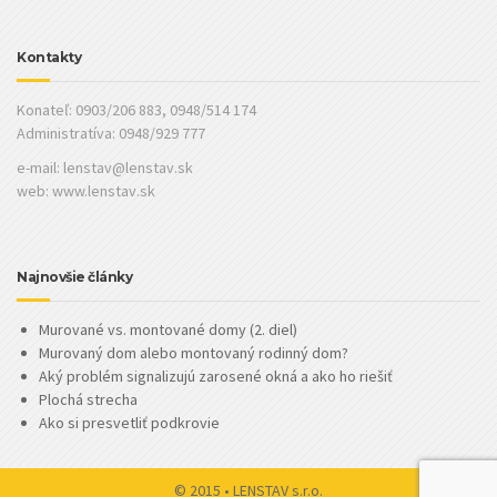
Kontakty
Konateľ: 0903/206 883, 0948/514 174
Administratíva: 0948/929 777
e-mail:
lenstav@lenstav.sk
web: www.lenstav.sk
Najnovšie články
Murované vs. montované domy (2. diel)
Murovaný dom alebo montovaný rodinný dom?
Aký problém signalizujú zarosené okná a ako ho riešiť
Plochá strecha
Ako si presvetliť podkrovie
© 2015 • LENSTAV s.r.o.