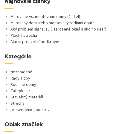
Najnovšie články
Murované vs. montované domy (2. diel)
Murovaný dom alebo montovaný rodinný dom?
Aký problém signalizujú zarosené okná a ako ho riešiť
Plochá strecha
Ako si presvetliť podkrovie
Kategórie
Nezaradené
Rady a tipy
Rodinné domy
Zateplenie
Stavebný materiál
Strecha
presvetlenie podkrovia
Oblak značiek