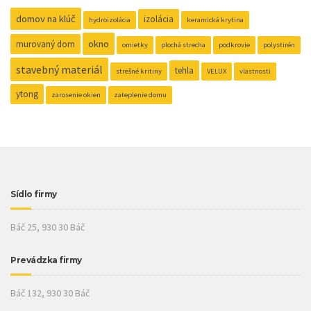
domov na klúč
izolácia
hydroizolácia
keramická krytina
okno
murovaný dom
omietky
plochá strecha
podkrovie
polystirén
stavebný materiál
tehla
strešné kritiny
VELUX
vlastnosti
ytong
zarosenie okien
zateplenie domu
Sídlo firmy
Báč 25, 930 30 Báč
Prevádzka firmy
Báč 132, 930 30 Báč