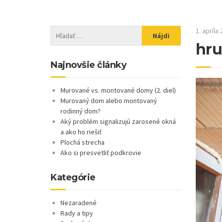
1. apríla
hru
Najnovšie články
Murované vs. montované domy (2. diel)
Murovaný dom alebo montovaný
rodinný dom?
Aký problém signalizujú zarosené okná
a ako ho riešiť
Plochá strecha
Ako si presvetliť podkrovie
Kategórie
Nezaradené
Rady a tipy