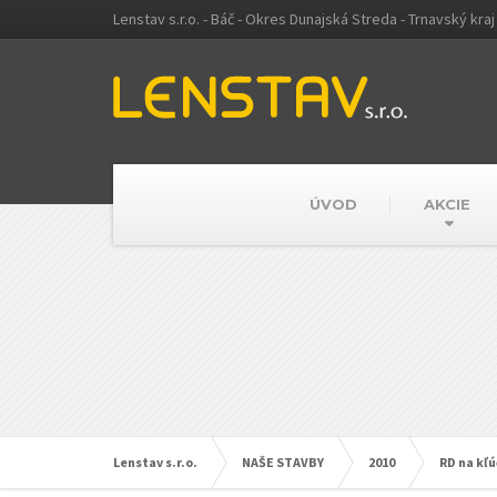
Lenstav s.r.o. - Báč - Okres Dunajská Streda - Trnavský kraj
ÚVOD
AKCIE
Lenstav s.r.o.
NAŠE STAVBY
2010
RD na kľú