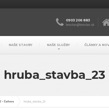
0903 206 883
lenstav@lenstav.sk
NAŠE STAVBY
NAŠE SLUŽBY
ČLÁNKY A NO
hruba_stavba_23
č – Čuňovo
hruba_stavba_23