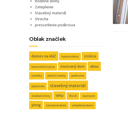
Rodinné domy
Zateplenie
Stavebný materiál
Strecha
presvetlenie podkrovia
Oblak značiek
domov na klúč
izolácia
hydroizolácia
okno
murovaný dom
keramická krytina
omietky
plochá strecha
podkrovie
stavebný materiál
polystirén
tehla
strešné kritiny
VELUX
vlastnosti
ytong
zarosenie okien
zateplenie domu