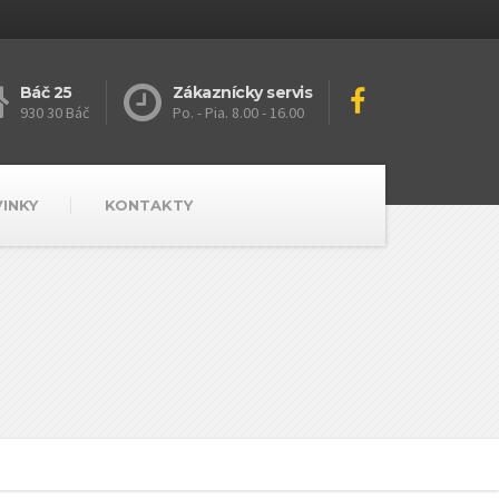
Báč 25
Zákaznícky servis
930 30 Báč
Po. - Pia. 8.00 - 16.00
VINKY
KONTAKTY