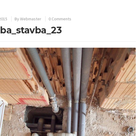
 2015
By
Webmaster
0 Comments
ba_stavba_23