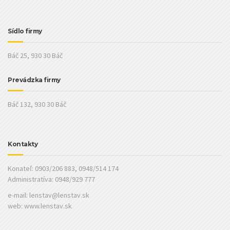
Sídlo firmy
Báč 25, 930 30 Báč
Prevádzka firmy
Báč 132, 930 30 Báč
Kontakty
Konateľ: 0903/206 883, 0948/514 174
Administratíva: 0948/929 777
e-mail:
lenstav@lenstav.sk
web: www.lenstav.sk