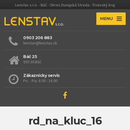
Lenstav s.r.o. - Báč - Okres Dunajská Streda - Trnavský kraj
MENU
0903 206 883
lenstav@lenstav.sk
Báč 25
930 30 Báč
Zákaznícky servis
Po. - Pia. 8.00 - 16.00
rd_na_kluc_16