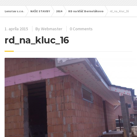
Lenstav s.r.o.
NAŠE STAVBY
2014
RD na kľúč Bernolákovo
rd_na_kluc_16
1. apríla 2015
By
Webmaster
0 Comments
rd_na_kluc_16