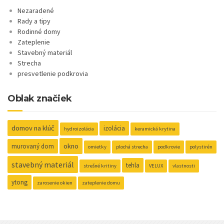
Nezaradené
Rady a tipy
Rodinné domy
Zateplenie
Stavebný materiál
Strecha
presvetlenie podkrovia
Oblak značiek
domov na klúč
izolácia
hydroizolácia
keramická krytina
okno
murovaný dom
omietky
plochá strecha
podkrovie
polystirén
stavebný materiál
tehla
strešné kritiny
VELUX
vlastnosti
ytong
zarosenie okien
zateplenie domu