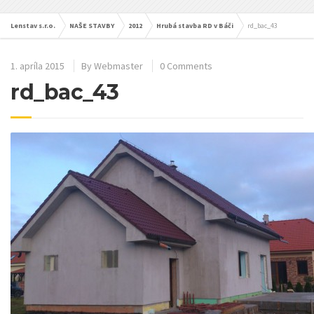
Lenstav s.r.o.
NAŠE STAVBY
2012
Hrubá stavba RD v Báči
rd_bac_43
1. apríla 2015
By
Webmaster
0 Comments
rd_bac_43