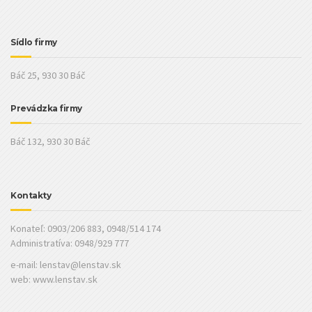
Sídlo firmy
Báč 25, 930 30 Báč
Prevádzka firmy
Báč 132, 930 30 Báč
Kontakty
Konateľ: 0903/206 883, 0948/514 174
Administratíva: 0948/929 777
e-mail:
lenstav@lenstav.sk
web: www.lenstav.sk