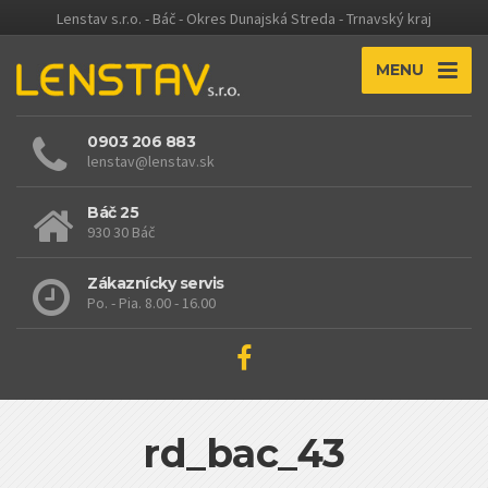
Lenstav s.r.o. - Báč - Okres Dunajská Streda - Trnavský kraj
MENU
0903 206 883
lenstav@lenstav.sk
Báč 25
930 30 Báč
Zákaznícky servis
Po. - Pia. 8.00 - 16.00
rd_bac_43