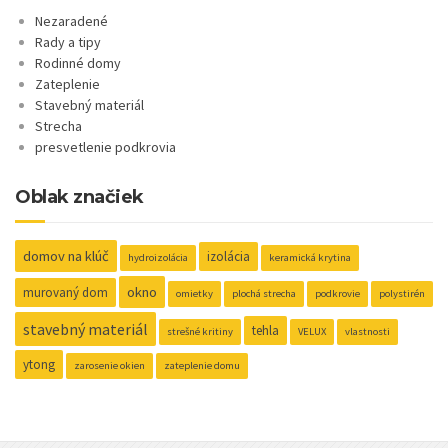
Nezaradené
Rady a tipy
Rodinné domy
Zateplenie
Stavebný materiál
Strecha
presvetlenie podkrovia
Oblak značiek
domov na klúč
izolácia
hydroizolácia
keramická krytina
okno
murovaný dom
omietky
plochá strecha
podkrovie
polystirén
stavebný materiál
tehla
strešné kritiny
VELUX
vlastnosti
ytong
zarosenie okien
zateplenie domu