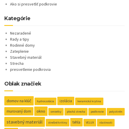
Ako si presvetliť podkrovie
Kategórie
Nezaradené
Rady a tipy
Rodinné domy
Zateplenie
Stavebný materiál
Strecha
presvetlenie podkrovia
Oblak značiek
domov na klúč
izolácia
hydroizolácia
keramická krytina
okno
murovaný dom
omietky
plochá strecha
podkrovie
polystirén
stavebný materiál
tehla
strešné kritiny
VELUX
vlastnosti