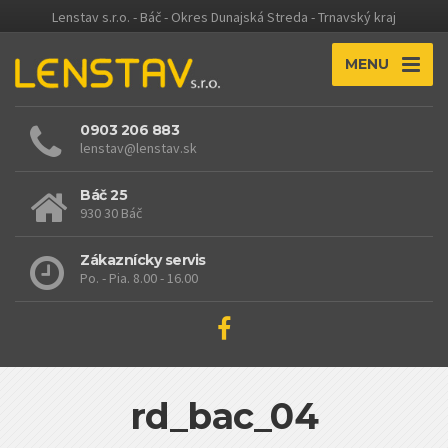
Lenstav s.r.o. - Báč - Okres Dunajská Streda - Trnavský kraj
MENU
0903 206 883
lenstav@lenstav.sk
Báč 25
930 30 Báč
Zákaznícky servis
Po. - Pia. 8.00 - 16.00
rd_bac_04