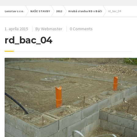
Lenstav s.r.o.
NAŠE STAVBY
2012
Hrubá stavba RD v Báči
rd_bac_04
1. apríla 2015
By
Webmaster
0 Comments
rd_bac_04