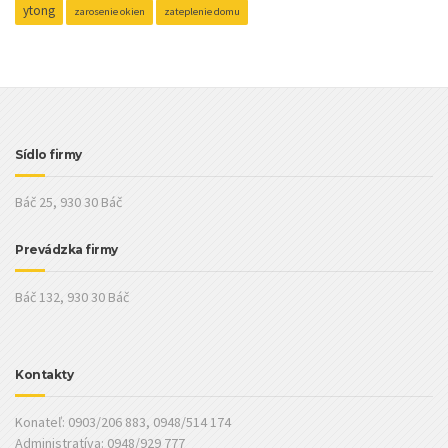
ytong
zarosenie okien
zateplenie domu
Sídlo firmy
Báč 25, 930 30 Báč
Prevádzka firmy
Báč 132, 930 30 Báč
Kontakty
Konateľ: 0903/206 883, 0948/514 174
Administratíva: 0948/929 777