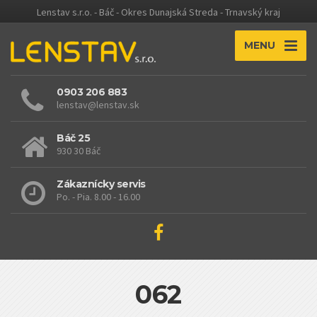
Lenstav s.r.o. - Báč - Okres Dunajská Streda - Trnavský kraj
MENU
0903 206 883
lenstav@lenstav.sk
Báč 25
930 30 Báč
Zákaznícky servis
Po. - Pia. 8.00 - 16.00
062