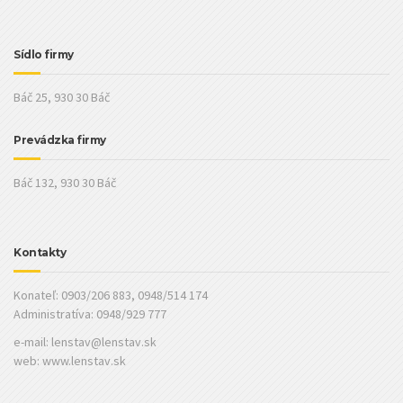
Sídlo firmy
Báč 25, 930 30 Báč
Prevádzka firmy
Báč 132, 930 30 Báč
Kontakty
Konateľ: 0903/206 883, 0948/514 174
Administratíva: 0948/929 777
e-mail:
lenstav@lenstav.sk
web: www.lenstav.sk