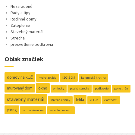
Nezaradené
Rady a tipy
Rodinné domy
Zateplenie
Stavebný materiál
Strecha
presvetlenie podkrovia
Oblak značiek
domov na klúč
izolácia
hydroizolácia
keramická krytina
okno
murovaný dom
omietky
plochá strecha
podkrovie
polystirén
stavebný materiál
tehla
strešné kritiny
VELUX
vlastnosti
ytong
zarosenie okien
zateplenie domu