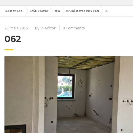
Lenstav s.r.o.
NAŠE STAVBY
2012
Hrubá stavba RD v Báči
062
28. mája 2015
By
LSeditor
0 Comments
062