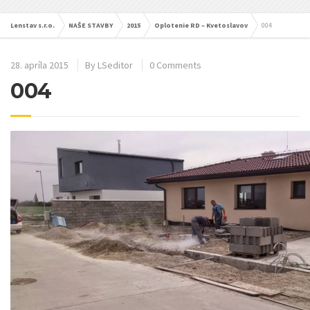
Lenstav s.r.o.
NAŠE STAVBY
2015
Oplotenie RD – Kvetoslavov
004
28. apríla 2015
By
LSeditor
0 Comments
004