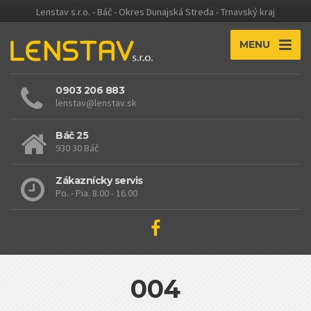
Lenstav s.r.o. - Báč - Okres Dunajská Streda - Trnavský kraj
MENU
0903 206 883
lenstav@lenstav.sk
Báč 25
930 30 Báč
Zákaznícky servis
Po. - Pia. 8.00 - 16.00
004