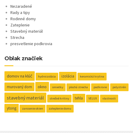
Nezaradené
Rady a tipy
Rodinné domy
Zateplenie
Stavebný materiál
Strecha
presvetlenie podkrovia
Oblak značiek
domov na klúč
izolácia
hydroizolácia
keramická krytina
okno
murovaný dom
omietky
plochá strecha
podkrovie
polystirén
stavebný materiál
tehla
strešné kritiny
VELUX
vlastnosti
ytong
zarosenie okien
zateplenie domu