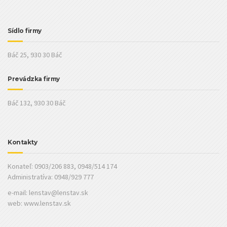
Sídlo firmy
Báč 25, 930 30 Báč
Prevádzka firmy
Báč 132, 930 30 Báč
Kontakty
Konateľ: 0903/206 883, 0948/514 174
Administratíva: 0948/929 777
e-mail:
lenstav@lenstav.sk
web: www.lenstav.sk