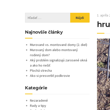
1. apríla
hru
Najnovšie články
Murované vs. montované domy (2. diel)
Murovaný dom alebo montovaný
rodinný dom?
Aký problém signalizujú zarosené okná
a ako ho riešiť
Plochá strecha
Ako si presvetliť podkrovie
Kategórie
Nezaradené
Rady a tipy