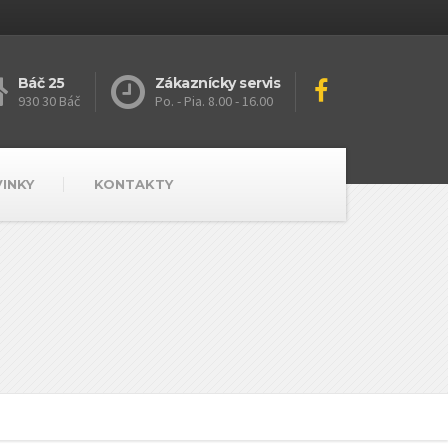
Báč 25
Zákaznícky servis
930 30 Báč
Po. - Pia. 8.00 - 16.00
VINKY
KONTAKTY