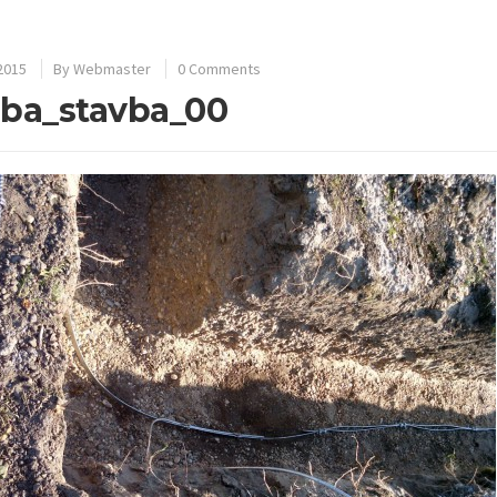
 2015
By
Webmaster
0 Comments
ba_stavba_00