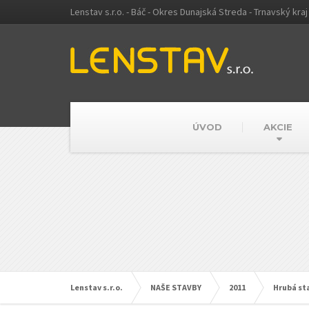
Lenstav s.r.o. - Báč - Okres Dunajská Streda - Trnavský kraj
ÚVOD
AKCIE
Lenstav s.r.o.
NAŠE STAVBY
2011
Hrubá st