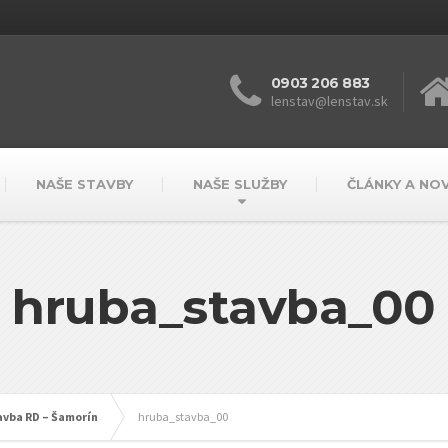
0903 206 883
lenstav@lenstav.sk
NAŠE STAVBY
NAŠE SLUŽBY
ČLÁNKY A NO
hruba_stavba_00
avba RD – Šamorín
hruba_stavba_00