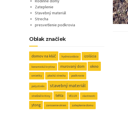
Rodinné domy
Zateplenie
Stavebný materiál
Strecha
presvetlenie podkrovia
Oblak značiek
domov na klúč
izolácia
hydroizolácia
okno
murovaný dom
keramická krytina
omietky
plochá strecha
podkrovie
stavebný materiál
polystirén
tehla
strešné kritiny
VELUX
vlastnosti
ytong
zarosenie okien
zateplenie domu