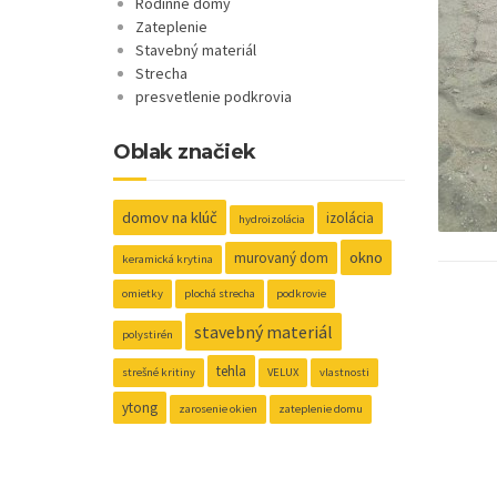
Rodinné domy
Zateplenie
Stavebný materiál
Strecha
presvetlenie podkrovia
Oblak značiek
domov na klúč
izolácia
hydroizolácia
okno
murovaný dom
keramická krytina
omietky
plochá strecha
podkrovie
stavebný materiál
polystirén
tehla
strešné kritiny
VELUX
vlastnosti
ytong
zarosenie okien
zateplenie domu