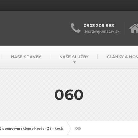
0903 206 883
lenstav@lenstav.sk
NAŠE STAVBY
NAŠE SLUŽBY
ČLÁNKY A NO
060
úč s penovým sklom v Nových Zámkoch
060