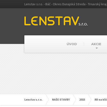
Lenstav s.r.o. - Báč - Okres Dunajská Streda - Trnavský kraj
ÚVOD
AKCIE
Lenstav s.r.o.
NAŠE STAVBY
2015
RD na kľ