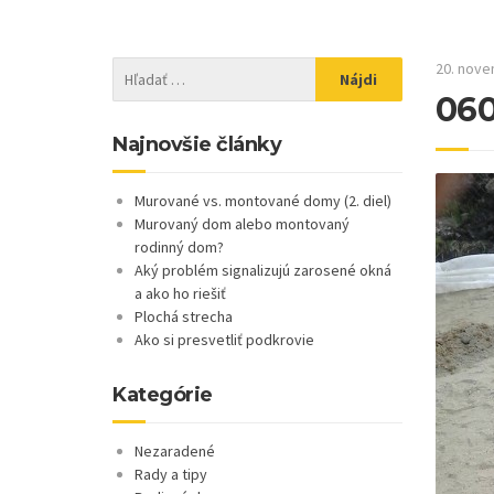
20. nove
06
Najnovšie články
Murované vs. montované domy (2. diel)
Murovaný dom alebo montovaný
rodinný dom?
Aký problém signalizujú zarosené okná
a ako ho riešiť
Plochá strecha
Ako si presvetliť podkrovie
Kategórie
Nezaradené
Rady a tipy