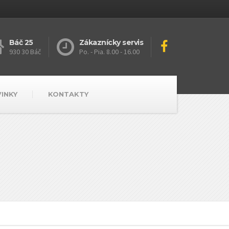
Báč 25
Zákaznícky servis
930 30 Báč
Po. - Pia. 8.00 - 16.00
VINKY
KONTAKTY