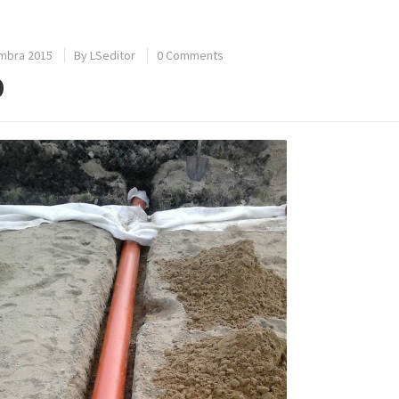
mbra 2015
By
LSeditor
0 Comments
0