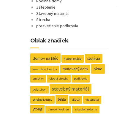
Rodinné domy
Zateplenie
Stavebný materiál
Strecha
presvetlenie podkrovia
Oblak značiek
domov na klúč
izolácia
hydroizolácia
okno
murovaný dom
keramická krytina
omietky
plochá strecha
podkrovie
stavebný materiál
polystirén
tehla
strešné kritiny
VELUX
vlastnosti
ytong
zarosenie okien
zateplenie domu