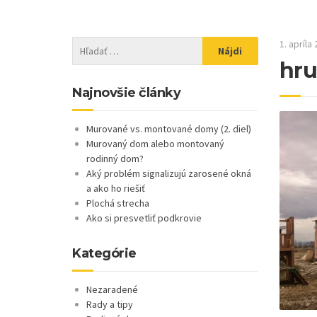
1. apríla
hru
Najnovšie články
Murované vs. montované domy (2. diel)
Murovaný dom alebo montovaný
rodinný dom?
Aký problém signalizujú zarosené okná
a ako ho riešiť
Plochá strecha
Ako si presvetliť podkrovie
Kategórie
Nezaradené
Rady a tipy