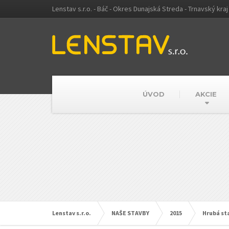
Lenstav s.r.o. - Báč - Okres Dunajská Streda - Trnavský kraj
ÚVOD
AKCIE
Lenstav s.r.o.
NAŠE STAVBY
2015
Hrubá s