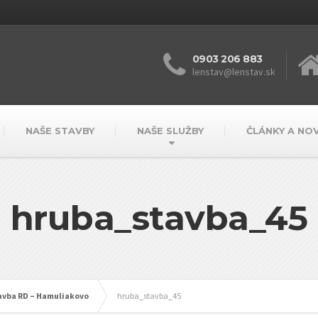
0903 206 883
lenstav@lenstav.sk
NAŠE STAVBY
NAŠE SLUŽBY
ČLÁNKY A NO
hruba_stavba_45
tavba RD – Hamuliakovo
hruba_stavba_45