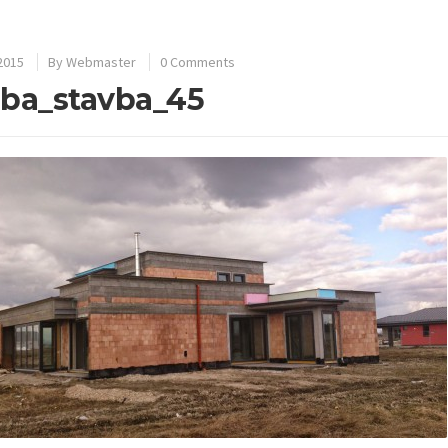
 2015
By
Webmaster
0 Comments
ba_stavba_45