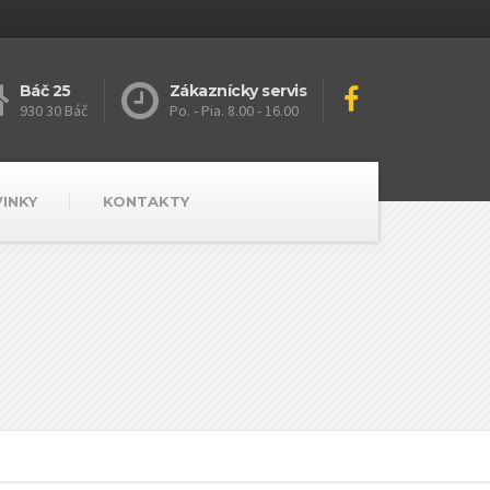
Báč 25
Zákaznícky servis
930 30 Báč
Po. - Pia. 8.00 - 16.00
VINKY
KONTAKTY