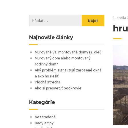
1. apríla
hru
Najnovšie články
Murované vs. montované domy (2. diel)
Murovaný dom alebo montovaný
rodinný dom?
Aký problém signalizujú zarosené okná
a ako ho riešiť
Plochá strecha
Ako si presvetliť podkrovie
Kategórie
Nezaradené
Rady a tipy