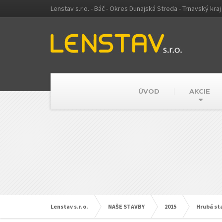
Lenstav s.r.o. - Báč - Okres Dunajská Streda - Trnavský kraj
ÚVOD
AKCIE
Lenstav s.r.o.
NAŠE STAVBY
2015
Hrubá s