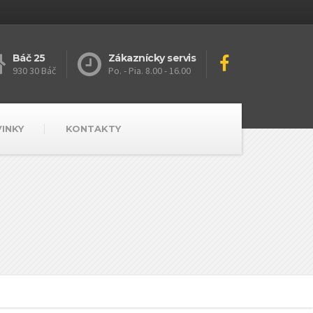
Báč 25
Zákaznícky servis
930 30 Báč
Po. - Pia. 8.00 - 16.00
VINKY
KONTAKTY