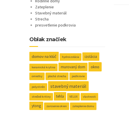
Rodinné domy
Zateplenie
Stavebný materiál
Strecha
presvetlenie podkrovia
Oblak značiek
domov na klúč
izolácia
hydroizolácia
okno
murovaný dom
keramická krytina
omietky
plochá strecha
podkrovie
stavebný materiál
polystirén
tehla
strešné kritiny
VELUX
vlastnosti
ytong
zarosenie okien
zateplenie domu