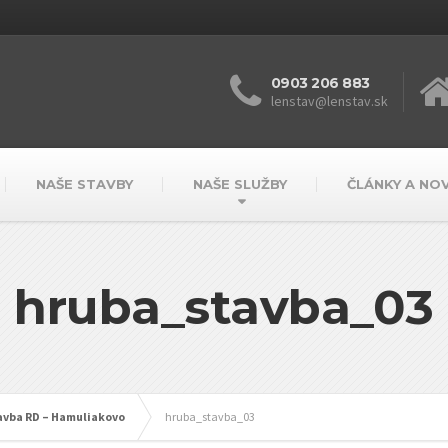
0903 206 883
lenstav@lenstav.sk
NAŠE STAVBY
NAŠE SLUŽBY
ČLÁNKY A NO
hruba_stavba_03
tavba RD – Hamuliakovo
hruba_stavba_03