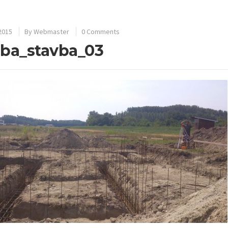
 2015
By
Webmaster
0 Comments
ba_stavba_03