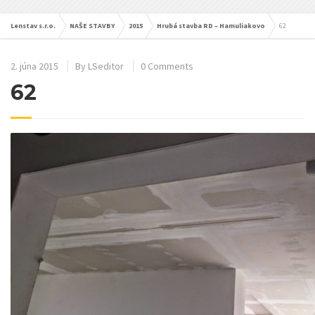
Lenstav s.r.o.
NAŠE STAVBY
2015
Hrubá stavba RD – Hamuliakovo
62
2. júna 2015
By
LSeditor
0 Comments
62