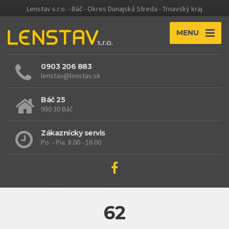
Lenstav s.r.o. - Báč - Okres Dunajská Streda - Trnavský kraj
MENU
0903 206 883
lenstav@lenstav.sk
Báč 25
930 30 Báč
Zákaznícky servis
Po. - Pia. 8.00 - 16.00
62