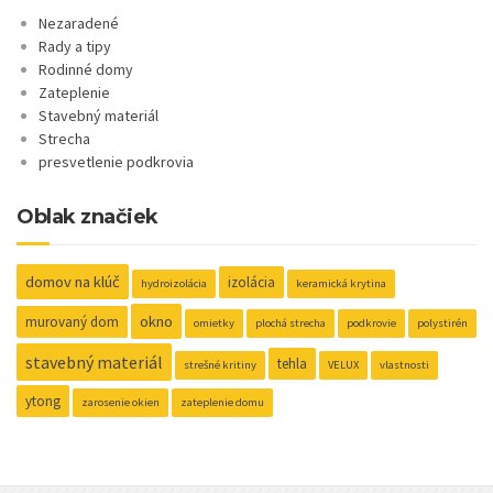
Nezaradené
Rady a tipy
Rodinné domy
Zateplenie
Stavebný materiál
Strecha
presvetlenie podkrovia
Oblak značiek
domov na klúč
izolácia
hydroizolácia
keramická krytina
okno
murovaný dom
omietky
plochá strecha
podkrovie
polystirén
stavebný materiál
tehla
strešné kritiny
VELUX
vlastnosti
ytong
zarosenie okien
zateplenie domu