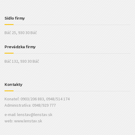
Sídlo firmy
Báč 25, 930 30 Báč
Prevádzka firmy
Báč 132, 930 30 Báč
Kontakty
Konateľ: 0903/206 883, 0948/514 174
Administratíva: 0948/929 777
e-mail:
lenstav@lenstav.sk
web: www.lenstav.sk