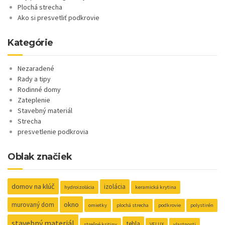
Plochá strecha
Ako si presvetliť podkrovie
Kategórie
Nezaradené
Rady a tipy
Rodinné domy
Zateplenie
Stavebný materiál
Strecha
presvetlenie podkrovia
Oblak značiek
domov na klúč
izolácia
hydroizolácia
keramická krytina
okno
murovaný dom
omietky
plochá strecha
podkrovie
polystirén
stavebný materiál
tehla
strešné kritiny
VELUX
vlastnosti