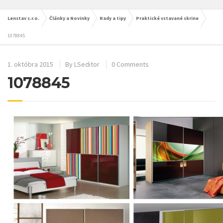
Lenstav s.r.o.
Články a Novinky
Rady a tipy
Praktické vstavané skrine
1078845
1. októbra 2015
By
LSeditor
0 Comments
1078845