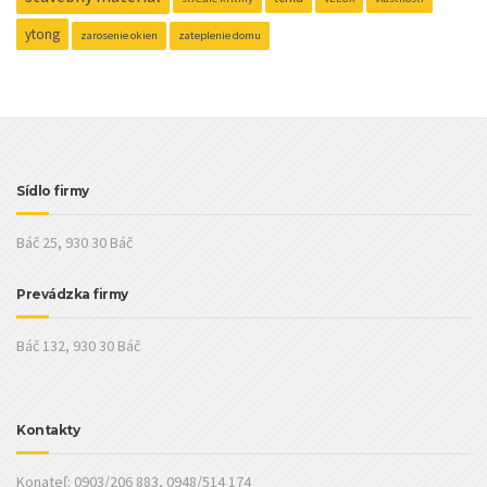
ytong
zarosenie okien
zateplenie domu
Sídlo firmy
Báč 25, 930 30 Báč
Prevádzka firmy
Báč 132, 930 30 Báč
Kontakty
Konateľ: 0903/206 883, 0948/514 174