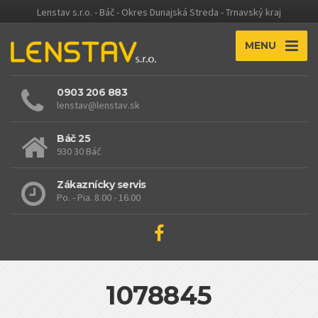
Lenstav s.r.o. - Báč - Okres Dunajská Streda - Trnavský kraj
MENU
0903 206 883
lenstav@lenstav.sk
Báč 25
930 30 Báč
Zákaznícky servis
Po. - Pia. 8.00 - 16.00
1078845