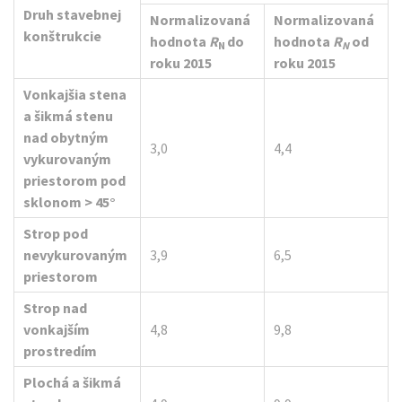
Druh stavebnej
Normalizovaná
Normalizovaná
konštrukcie
hodnota
R
do
hodnota
R
od
N
N
roku 2015
roku 2015
Vonkajšia stena
a šikmá stenu
nad obytným
3,0
4,4
vykurovaným
priestorom pod
sklonom
> 45
°
Strop pod
nevykurovaným
3,9
6,5
priestorom
Strop nad
vonkajším
4,8
9,8
prostredím
Plochá a šikmá