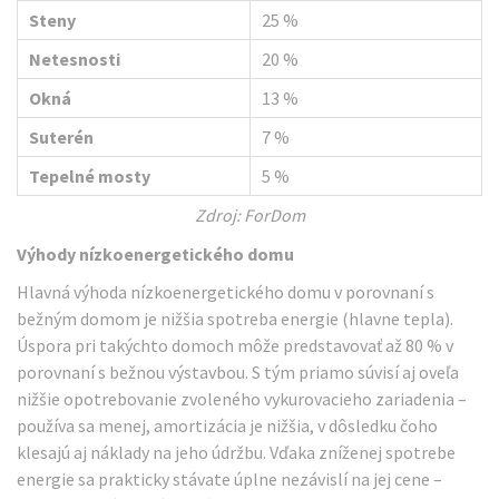
Steny
25 %
Netesnosti
20 %
Okná
13 %
Suterén
7 %
Tepelné mosty
5 %
Zdroj: ForDom
Výhody nízkoenergetického domu
Hlavná výhoda nízkoenergetického domu v porovnaní s
bežným domom je nižšia spotreba energie (hlavne tepla).
Úspora pri takýchto domoch môže predstavovať až 80 % v
porovnaní s bežnou výstavbou. S tým priamo súvisí aj oveľa
nižšie opotrebovanie zvoleného vykurovacieho zariadenia –
používa sa menej, amortizácia je nižšia, v dôsledku čoho
klesajú aj náklady na jeho údržbu. Vďaka zníženej spotrebe
energie sa prakticky stávate úplne nezávislí na jej cene –