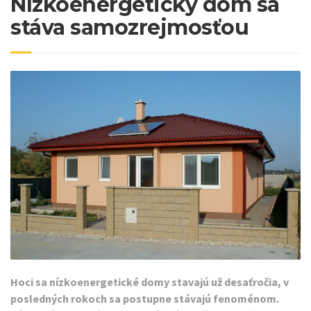
Nízkoenergetický dom sa
stáva samozrejmosťou
Hoci sa nízkoenergetické domy stavajú už desaťročia, v
posledných rokoch sa postupne stávajú fenoménom.