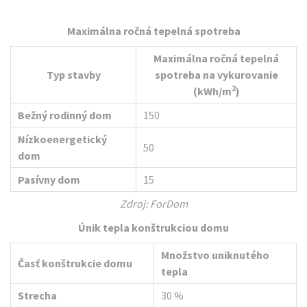
Maximálna ročná tepelná spotreba
Maximálna ročná tepelná
Typ stavby
spotreba na vykurovanie
2
(kWh/m
)
Bežný rodinný dom
150
Nízkoenergetický
50
dom
Pasívny dom
15
Zdroj: ForDom
Únik tepla konštrukciou domu
Množstvo uniknutého
Časť konštrukcie domu
tepla
Strecha
30 %