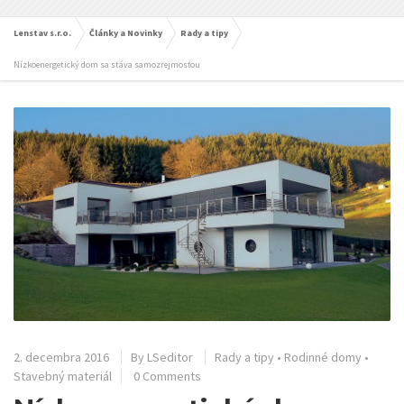
Lenstav s.r.o.
Články a Novinky
Rady a tipy
Nízkoenergetický dom sa stáva samozrejmosťou
2. decembra 2016
By
LSeditor
Rady a tipy
•
Rodinné domy
•
Stavebný materiál
0 Comments