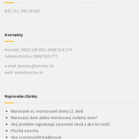
Báč 132, 930 30 Báč
Kontakty
Konateľ: 0903/206 883, 0948/514 174
Administratíva: 0948/929 777
e-mail:
lenstav@lenstav.sk
web: www.lenstav.sk
Najnovšie články
Murované vs. montované domy (2. diel)
Murovaný dom alebo montovaný rodinný dom?
Aký problém signalizujú zarosené okná a ako ho riešiť
Plochá strecha
Ako si presvetliť podkrovie