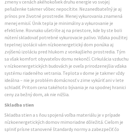
zmeny v cenách akéhokoľvek druhu energie vo svojej
peňaženke takmer vôbec nepocítite. Nezanedbateľný je aj
prínos pre životné prostredie. Menej vykurovania znamená
menej emisií. Únik tepla je minimálny a vykurovanie je
efektívne. Rovnako ušetríte aj na priestore, kde by ste boli
nútení skladovať potrebné vykurovacie palivo. Vďaka použitej
tepelnej izolácii vám nízkoenergetický dom ponúka aj
zvýšenú izoláciu pred hlukom z vonkajšieho prostredia. Tým
sa však komfort obyvateľov domu nekončí. Cirkulácia vzduchu
v nízkoenergetických budovách je oveľa prirodzenejšia vďaka
systému riadeného vetrania. Teplota v dome je takmer vždy
ideálna – nie je problém domácnosť v zime vykúriť ani v lete
schladiť. Pritom cena takéhoto bývania je na spodnej hranici
ceny za bežný dom, ak nie nižšia.
Skladba stien
Skladba stien a s ňou spojená voľba materiálu je v prípade
nízkoenergetických domov mimoriadne dôležitá. Cieľom je
splniť prísne stanovené štandardy normy a zabezpečiť čo