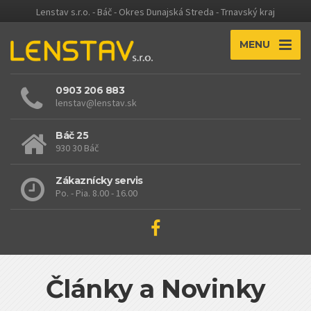
Lenstav s.r.o. - Báč - Okres Dunajská Streda - Trnavský kraj
MENU
0903 206 883
lenstav@lenstav.sk
Báč 25
930 30 Báč
Zákaznícky servis
Po. - Pia. 8.00 - 16.00
Články a Novinky