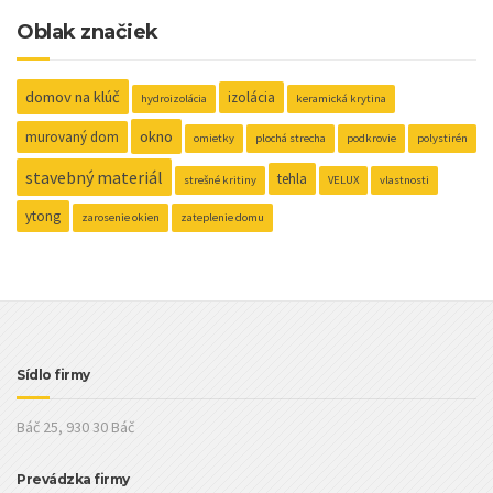
Oblak značiek
domov na klúč
izolácia
hydroizolácia
keramická krytina
okno
murovaný dom
omietky
plochá strecha
podkrovie
polystirén
stavebný materiál
tehla
strešné kritiny
VELUX
vlastnosti
ytong
zarosenie okien
zateplenie domu
Sídlo firmy
Báč 25, 930 30 Báč
Prevádzka firmy