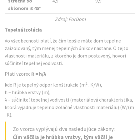
strecha so
4,9
9,9
sklonom
≤ 45
°
Zdroj: ForDom
Tepelná izolácia
Vo všeobecnosti platí, že čím lepšie máte dom tepelne
zaizolovaný, tým menej tepelných únikov nastane. O tejto
vlastnosti materiálu, z ktorého je dom postavený, hovorí
súčiniteľ tepelnej vodivosti.
Platí vzorec
R = h/λ
2
kde R je tepelný odpor konštrukcie (m
. K/W),
h – hrúbka vrstvy (m),
λ – súčiniteľ tepelnej vodivosti (materiálová charakteristika,
ktorá vyjadruje tepelnoizolačné vlastnosti materiálu) (W/(m
. K).
Zo vzorca vyplývajú dva nasledujúce zákony:
Čím väčšia je hrúbka vrstvy, tým väčší je