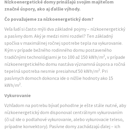
Nízkoenergetické domy prinášajú svojim majiteľom
značné úspory, ako aj ďalšie výhody.
Čo považujeme za nízkoenergetický dom?
Veľa ľudí si často mýli dva základné pojmy – nízkoenergetický
a pasívny dom. Aký je medzi nimi rozdiel? Ten základný
spočíva v maximálnej ročnej spotrebe tepla na vykurovanie.
Kým v prípade bežného rodinného domu postaveného
2
tradičnými technológiami je to 100 až 150 kWh/m
, v prípade
nízkoenergetického domu nastáva významná úspora a ročná
2
tepelná spotreba nesmie presiahnuť 50 kWh/m
. Pri
pasívnych domoch dokonca ide o nižšie hodnoty ako 15
2
kWh/m
.
Vykurovanie
Vzhľadom na potrebu bývať pohodlne je ešte stále nutné, aby
nízkoenergetický dom disponoval centrálnym vykurovaním
(či už ide o podlahové vykurovanie, alebo vykurovacie teleso,
prípadne konvektory). Pasívne domy zachádzajú ďalej – ich