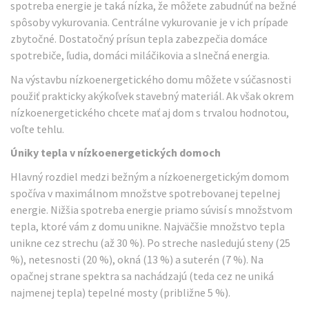
spotreba energie je taká nízka, že môžete zabudnúť na bežné
spôsoby vykurovania. Centrálne vykurovanie je v ich prípade
zbytočné. Dostatočný prísun tepla zabezpečia domáce
spotrebiče, ľudia, domáci miláčikovia a slnečná energia.
Na výstavbu nízkoenergetického domu môžete v súčasnosti
použiť prakticky akýkoľvek stavebný materiál. Ak však okrem
nízkoenergetického chcete mať aj dom s trvalou hodnotou,
voľte tehlu.
Úniky tepla v nízkoenergetických domoch
Hlavný rozdiel medzi bežným a nízkoenergetickým domom
spočíva v maximálnom množstve spotrebovanej tepelnej
energie. Nižšia spotreba energie priamo súvisí s množstvom
tepla, ktoré vám z domu unikne. Najväčšie množstvo tepla
unikne cez strechu (až 30 %). Po streche nasledujú steny (25
%), netesnosti (20 %), okná (13 %) a suterén (7 %). Na
opačnej strane spektra sa nachádzajú (teda cez ne uniká
najmenej tepla) tepelné mosty (približne 5 %).