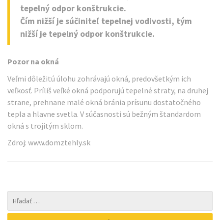
tepelný odpor konštrukcie.
Čím nižší je súčiniteľ tepelnej vodivosti, tým
nižší je tepelný odpor konštrukcie.
Pozor na okná
Veľmi dôležitú úlohu zohrávajú okná, predovšetkým ich
veľkosť. Príliš veľké okná podporujú tepelné straty, na druhej
strane, prehnane malé okná bránia prísunu dostatočného
tepla a hlavne svetla. V súčasnosti sú bežným štandardom
okná s trojitým sklom.
Zdroj: www.domztehly.sk