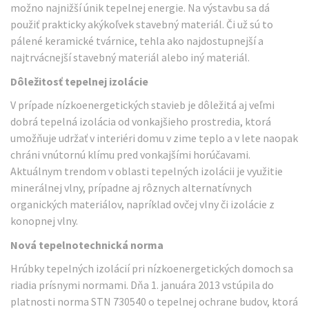
možno najnižší únik tepelnej energie. Na výstavbu sa dá
použiť prakticky akýkoľvek stavebný materiál. Či už sú to
pálené keramické tvárnice, tehla ako najdostupnejší a
najtrvácnejší stavebný materiál alebo iný materiál.
Dôležitosť tepelnej izolácie
V prípade nízkoenergetických stavieb je dôležitá aj veľmi
dobrá tepelná izolácia od vonkajšieho prostredia, ktorá
umožňuje udržať v interiéri domu v zime teplo a v lete naopak
chráni vnútornú klímu pred vonkajšími horúčavami.
Aktuálnym trendom v oblasti tepelných izolácii je využitie
minerálnej vlny, prípadne aj rôznych alternatívnych
organických materiálov, napríklad ovčej vlny či izolácie z
konopnej vlny.
Nová tepelnotechnická norma
Hrúbky tepelných izolácií pri nízkoenergetických domoch sa
riadia prísnymi normami. Dňa 1. januára 2013 vstúpila do
platnosti norma STN 730540 o tepelnej ochrane budov, ktorá