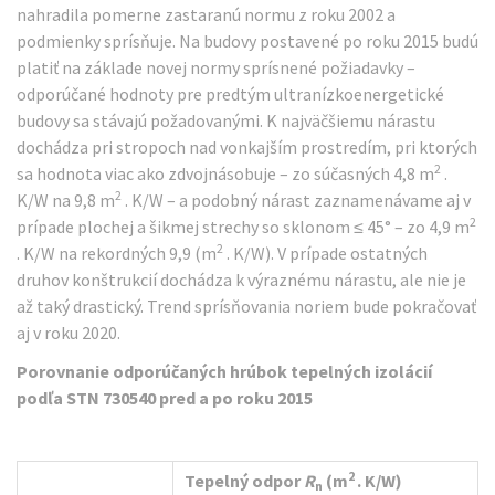
nahradila pomerne zastaranú normu z roku 2002 a
podmienky sprísňuje. Na budovy postavené po roku 2015 budú
platiť na základe novej normy sprísnené požiadavky –
odporúčané hodnoty pre predtým ultranízkoenergetické
budovy sa stávajú požadovanými. K najväčšiemu nárastu
dochádza pri stropoch nad vonkajším prostredím, pri ktorých
2
sa hodnota viac ako zdvojnásobuje – zo súčasných 4,8 m
.
2
K/W na 9,8 m
. K/W – a podobný nárast zaznamenávame aj v
2
prípade plochej a šikmej strechy so sklonom ≤ 45° – zo 4,9 m
2
. K/W na rekordných 9,9 (m
. K/W). V prípade ostatných
druhov konštrukcií dochádza k výraznému nárastu, ale nie je
až taký drastický. Trend sprísňovania noriem bude pokračovať
aj v roku 2020.
Porovnanie odporúčaných hrúbok tepelných izolácií
podľa STN 730540 pred a po roku 2015
2
Tepelný odpor
R
(m
. K/W)
n