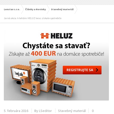
Lenstav s.r.o.
Články a Novinky
Stavebný materiál
Jarná akcia: k tehlám HELUZ teraz získate spotrebiče
5. februára 2016
By
LSeditor
Stavebný materiál
0