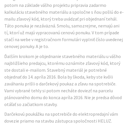
potom na základe vášho projektu pripravia zadarmo
kalkuláciu stavebného materiálu a spoločne s ňou pošlú do e-
mailu zľavový kód, ktorý treba uvádzať pri objednaní tehál.
Táto ponuka je nezáväzná. Smolu, samozrejme, nemajú ani
tí, ktorí už majú vypracovanú cenovú ponuku. V tom prípade
stačí na webe v registračnom formulári vyplniť číslo uvedenej
cenovej ponuky. A je to.
Ďalším krokom je objednanie stavebného materiálu u vášho
najbližšieho predajcu, ktorému oznámite zľavový kód, ktorý
ste dostali e-mailom. Stavebný materiál je potrebné
objednať do 14. apríla 2016. Bola by škoda, keby ste kvôli
zaváhaniu prišli o darčekový poukaz a zľavu na spotrebiče.
Vami vybrané tehly si potom necháte doviezť na parcelu
plánovaného domu do konca apríla 2016. Nie je predsa dôvod
otáľať so začiatkom stavby.
Darčekovú poukážku na spotrebiče do elektropredajní vám
dovezie priamo na stavbu zástupca spoločnosti HELUZ.