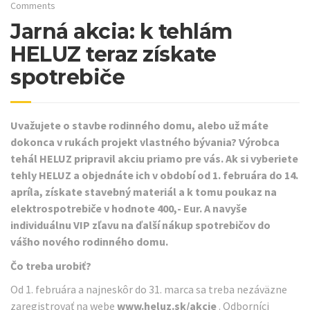
Comments
Jarná akcia: k tehlám
HELUZ teraz získate
spotrebiče
Uvažujete o stavbe rodinného domu, alebo už máte
dokonca v rukách projekt vlastného bývania? Výrobca
tehál HELUZ pripravil akciu priamo pre vás. Ak si vyberiete
tehly HELUZ a objednáte ich v období od 1. februára do 14.
apríla, získate stavebný materiál a k tomu poukaz na
elektrospotrebiče v hodnote 400,- Eur. A navyše
individuálnu VIP zľavu na ďalší nákup spotrebičov do
vášho nového rodinného domu.
Čo treba urobiť?
Od 1. februára a najneskôr do 31. marca sa treba nezáväzne
zaregistrovať na webe
www.heluz.sk/akcie
. Odborníci