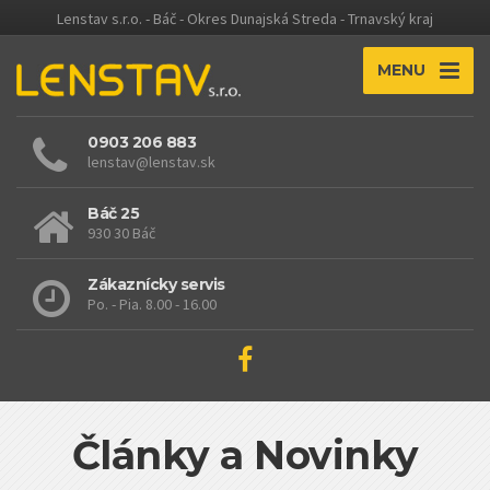
Lenstav s.r.o. - Báč - Okres Dunajská Streda - Trnavský kraj
MENU
0903 206 883
lenstav@lenstav.sk
Báč 25
930 30 Báč
Zákaznícky servis
Po. - Pia. 8.00 - 16.00
Články a Novinky