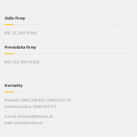
Sídlo firmy
Báč 25, 930 30 Báč
Prevádzka firmy
Báč 132, 930 30 Báč
Kontakty
Konateľ: 0903/206 883, 0948/514 174
Administratíva: 0948/929 777
e-mail:
lenstav@lenstav.sk
web: www.lenstav.sk