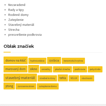
Nezaradené
Rady a tipy
Rodinné domy
Zateplenie
Stavebný materiál
Strecha
presvetlenie podkrovia
Oblak značiek
domov na klúč
izolácia
hydroizolácia
keramická krytina
okno
murovaný dom
omietky
plochá strecha
podkrovie
polystirén
stavebný materiál
tehla
strešné kritiny
VELUX
vlastnosti
ytong
zarosenie okien
zateplenie domu