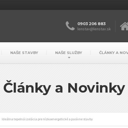
0903 206 883
lenstav@lenstav.sk
NAŠE STAVBY
NAŠE SLUŽBY
ČLÁNKY A NO
Články a Novinky
Ideálna tepelná izolácia pre nízkoenergetické a pasívne stavby