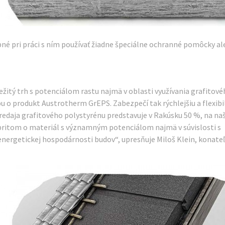
bné pri práci s ním používať žiadne špeciálne ochranné pomôcky a
itý trh s potenciálom rastu najmä v oblasti využívania grafitové
bu o produkt Austrotherm GrEPS. Zabezpečí tak rýchlejšiu a flexibi
redaja grafitového polystyrénu predstavuje v Rakúsku 50 %, na n
e pritom o materiál s významným potenciálom najmä v súvislosti s
nergetickej hospodárnosti budov“, upresňuje Miloš Klein, konateľ