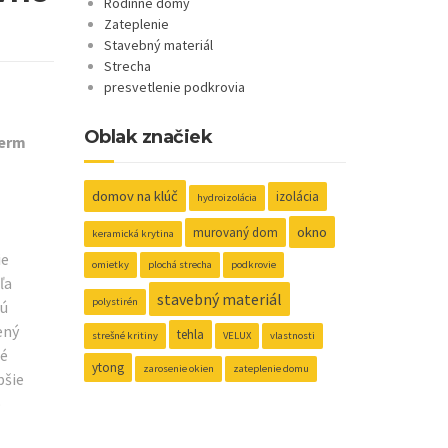
Rodinné domy
Zateplenie
Stavebný materiál
Strecha
presvetlenie podkrovia
Oblak značiek
herm
domov na klúč
izolácia
hydroizolácia
okno
murovaný dom
keramická krytina
ie
omietky
plochá strecha
podkrovie
ľa
stavebný materiál
polystirén
sú
ený
tehla
strešné kritiny
VELUX
vlastnosti
ré
ytong
zarosenie okien
zateplenie domu
pšie
o