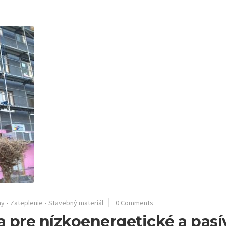
my
•
Zateplenie
•
Stavebný materiál
0 Comments
ia pre nízkoenergetické a pas