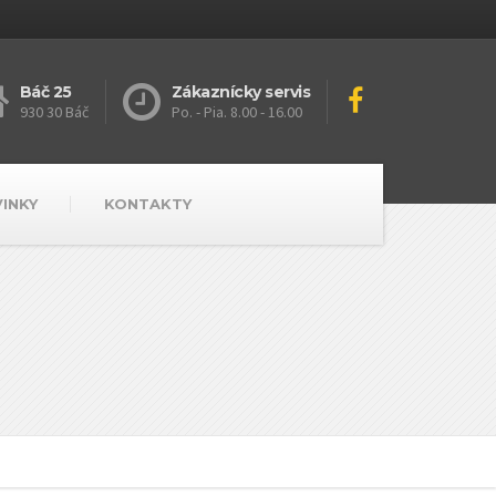
Báč 25
Zákaznícky servis
930 30 Báč
Po. - Pia. 8.00 - 16.00
VINKY
KONTAKTY