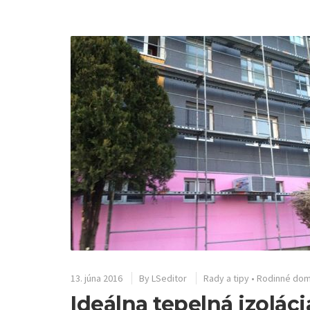
13. júna 2016
By
LSeditor
Rady a tipy
•
Rodinné do
Ideálna tepelná izolác