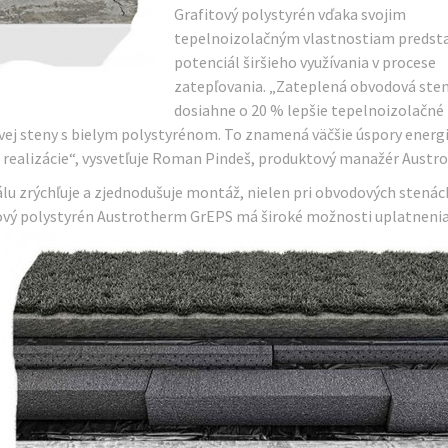
Grafitový polystyrén vďaka svojim
tepelnoizolačným vlastnostiam predst
potenciál širšieho využívania v procese
zatepľovania. „Zateplená obvodová ste
dosiahne o 20 % lepšie tepelnoizolačné
vej steny s bielym polystyrénom. To znamená väčšie úspory energi
ej realizácie“, vysvetľuje Roman Pindeš, produktový manažér Austr
 zrýchľuje a zjednodušuje montáž, nielen pri obvodových stenách,
tový polystyrén Austrotherm GrEPS má široké možnosti uplatnenia