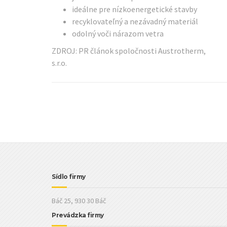
ideálne pre nízkoenergetické stavby
recyklovateľný a nezávadný materiál
odolný voči nárazom vetra
ZDROJ: PR článok spoločnosti Austrotherm,
s.r.o.
Sídlo firmy
Báč 25, 930 30 Báč
Prevádzka firmy