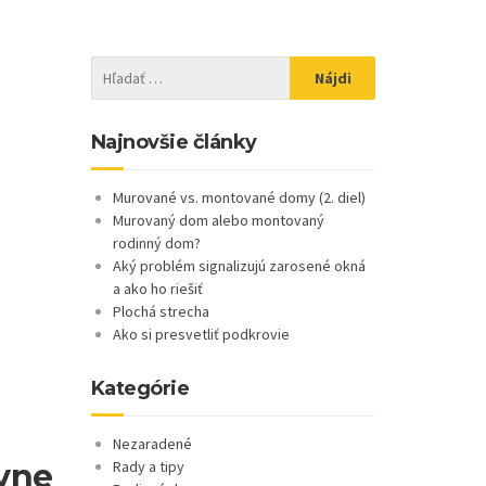
Najnovšie články
Murované vs. montované domy (2. diel)
Murovaný dom alebo montovaný
rodinný dom?
Aký problém signalizujú zarosené okná
a ako ho riešiť
Plochá strecha
Ako si presvetliť podkrovie
Kategórie
Nezaradené
ívne
Rady a tipy