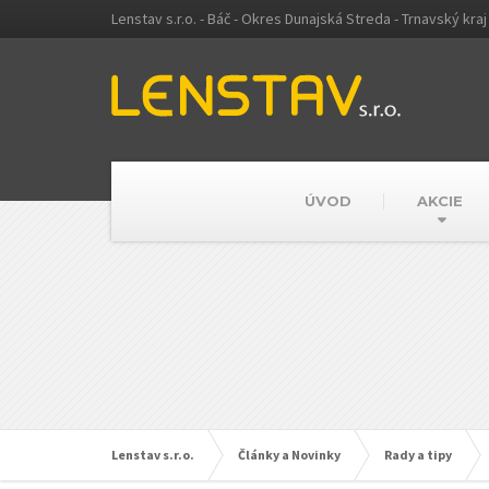
Lenstav s.r.o. - Báč - Okres Dunajská Streda - Trnavský kraj
ÚVOD
AKCIE
Lenstav s.r.o.
Články a Novinky
Rady a tipy