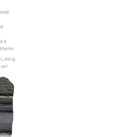
avuje
na
e a
otherm.
 ale aj
 pri