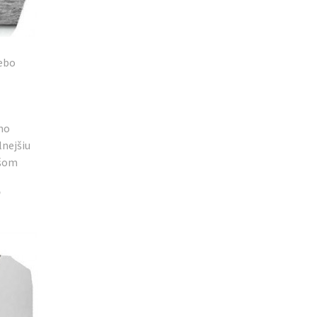
lebo
ho
lnejšiu
ašom