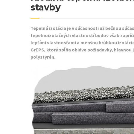
stavby
Tepelná izolácia je v súčasnosti už bežnou súča
tepelnoizolačných vlastností budov však zapríč
lepšími vlastnosťami a menšou hrúbkou izoláci
GrEPS, ktorý spĺňa obidve požiadavky, hlavnou j
polystyrén.