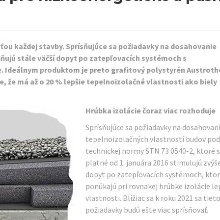
sťou každej stavby. Sprísňujúce sa požiadavky na dosahovanie
iňujú stále väčší dopyt po zatepľovacích systémoch s
e. Ideálnym produktom je preto grafitový polystyrén Austrot
e, že má až o 20 % lepšie tepelnoizolačné vlastnosti ako biely
Hrúbka izolácie čoraz viac rozhoduje
Sprísňujúce sa požiadavky na dosahovan
tepelnoizolačných vlastností budov pod
technickej normy STN 73 0540-2, ktoré 
platné od 1. januára 2016 stimulujú zvýš
dopyt po zatepľovacích systémoch, kto
ponúkajú pri rovnakej hrúbke izolácie le
vlastnosti. Blížiac sa k roku 2021 sa tiet
požiadavky budú ešte viac sprísňovať.