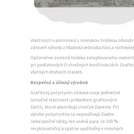
vlastnosti v porovnaní s rovnakou hrúbkou obvodo
zároveň výhody z hľadiska jednoduchšej a rýchlejš
Optimálne zvolená hrúbka zatepľovacieho materiálu
pri podlahových či strešných konštrukciách. Grafi
všetkých druhoch stavieb.
Bezpečný a účinný výrobok
Grafitový polystyrén získava svoje jedinečné
izolačné vlastnosti prídavkom grafitových
častíc, ktoré absorbujú slnečné žiarenie. Pri
výrobe polystyrénu sa nepoužívajú žiadne
nebezpečné látky, len vodná para. Je 100 %
recyklovateľný a spätne využiteľný v mnohých