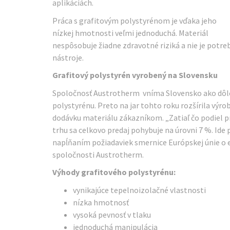
aplikáciách.
Práca s grafitovým polystyrénom je vďaka jeho
nízkej hmotnosti veľmi jednoduchá. Materiál
nespôsobuje žiadne zdravotné riziká a nie je potre
nástroje.
Grafitový polystyrén vyrobený na Slovensku
Spoločnosť Austrotherm vníma Slovensko ako dôlež
polystyrénu. Preto na jar tohto roku rozšírila výro
dodávku materiálu zákazníkom. „Zatiaľ čo podiel p
trhu sa celkovo predaj pohybuje na úrovni 7 %. Id
napĺňaním požiadaviek smernice Európskej únie o e
spoločnosti Austrotherm.
Výhody grafitového polystyrénu:
vynikajúce tepelnoizolačné vlastnosti
nízka hmotnosť
vysoká pevnosť v tlaku
jednoduchá manipulácia