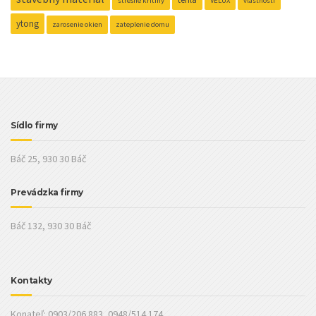
strešné kritiny
VELUX
vlastnosti
ytong
zarosenie okien
zateplenie domu
Sídlo firmy
Báč 25, 930 30 Báč
Prevádzka firmy
Báč 132, 930 30 Báč
Kontakty
Konateľ: 0903/206 883, 0948/514 174