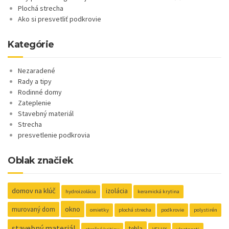
Plochá strecha
Ako si presvetliť podkrovie
Kategórie
Nezaradené
Rady a tipy
Rodinné domy
Zateplenie
Stavebný materiál
Strecha
presvetlenie podkrovia
Oblak značiek
domov na klúč
izolácia
hydroizolácia
keramická krytina
okno
murovaný dom
omietky
plochá strecha
podkrovie
polystirén
stavebný materiál
tehla