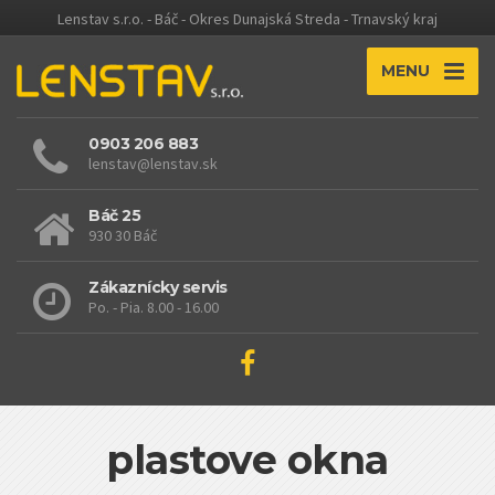
Lenstav s.r.o. - Báč - Okres Dunajská Streda - Trnavský kraj
MENU
0903 206 883
lenstav@lenstav.sk
Báč 25
930 30 Báč
Zákaznícky servis
Po. - Pia. 8.00 - 16.00
plastove okna