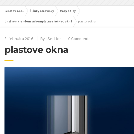
Lenstav s.r.o.
Články a Novinky
Rady a tipy
Dnešným trendom sú kompletne sivé PVC okná
plastove okna
8. februára 2016
By
LSeditor
0 Comments
plastove okna