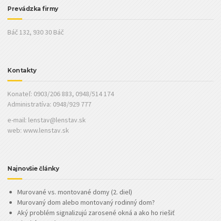
Prevádzka firmy
Báč 132, 930 30 Báč
Kontakty
Konateľ: 0903/206 883, 0948/514 174
Administratíva: 0948/929 777
e-mail:
lenstav@lenstav.sk
web: www.lenstav.sk
Najnovšie články
Murované vs. montované domy (2. diel)
Murovaný dom alebo montovaný rodinný dom?
Aký problém signalizujú zarosené okná a ako ho riešiť