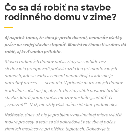
Čo sa dá robiť na stavbe
rodinného domu v zime?
Aj napriek tomu, že zima je predo dvermi, nemusíte všetky
práce na svojej stavbe stopnúť. Množstvo činností sa dnes dá
robiť, aj keď vonku prituhlo.
Stavba rodinných domov počas zimy sa zaobíde bez
sledovania predpovedí počasia azda len pri montovaných
domoch, kde sa voda a cement nepoužívajú a kde nie je
potrebný proces
schnutia. V prípade murovaných domov
je ideálne začať na jar, aby ste do zimy stihli postaviť hrubú
stavbu, ktorú potom počas mrazov necháte „sadnúť“ či
„vymrznúť“. Nuž, nie vždy však máme ideálne podmienky.
Našťastie, dnes už nie je problém v maximálnej miere vylúčiť
mokré procesy, a teda sa dá pokračovať v stavbe aj počas
zimných mesiacov a pri nižších teplotách. Dokedy je to