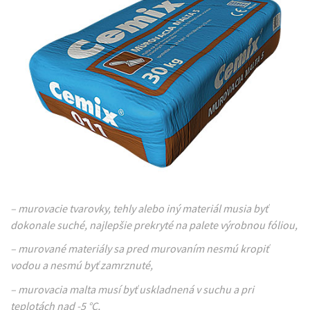
– murovacie tvarovky, tehly alebo iný materiál musia byť
dokonale suché, najlepšie prekryté na palete výrobnou fóliou,
– murované materiály sa pred murovaním nesmú kropiť
vodou a nesmú byť zamrznuté,
– murovacia malta musí byť uskladnená v suchu a pri
teplotách nad -5 °C,