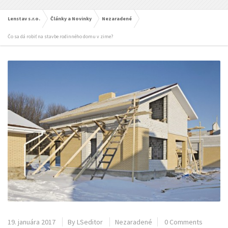
Lenstav s.r.o.
Články a Novinky
Nezaradené
Čo sa dá robiť na stavbe rodinného domu v zime?
19. januára 2017
By
LSeditor
Nezaradené
0 Comments