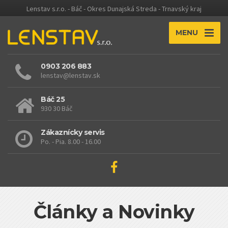
Lenstav s.r.o. - Báč - Okres Dunajská Streda - Trnavský kraj
MENU
0903 206 883
lenstav@lenstav.sk
Báč 25
930 30 Báč
Zákaznícky servis
Po. - Pia. 8.00 - 16.00
Články a Novinky