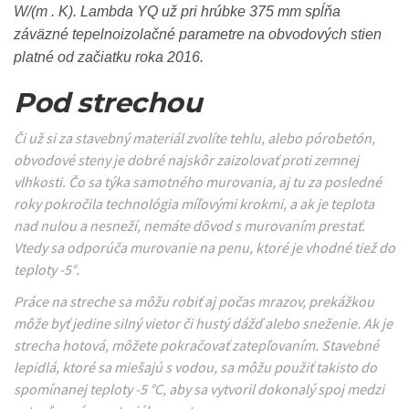
W/(m . K). Lambda YQ už pri hrúbke 375 mm spĺňa
záväzné tepelnoizolačné parametre na obvodových stien
platné od začiatku roka 2016.
Pod strechou
Či už si za stavebný materiál zvolíte tehlu, alebo pórobetón,
obvodové steny je dobré najskôr zaizolovať proti zemnej
vlhkosti. Čo sa týka samotného murovania, aj tu za posledné
roky pokročila technológia míľovými krokmi, a ak je teplota
nad nulou a nesneží, nemáte dôvod s murovaním prestať.
Vtedy sa odporúča murovanie na penu, ktoré je vhodné tiež do
teploty -5°.
Práce na streche sa môžu robiť aj počas mrazov, prekážkou
môže byť jedine silný vietor či hustý dážď alebo sneženie. Ak je
strecha hotová, môžete pokračovať zatepľovaním. Stavebné
lepidlá, ktoré sa miešajú s vodou, sa môžu použiť takisto do
spomínanej teploty -5 °C, aby sa vytvoril dokonalý spoj medzi