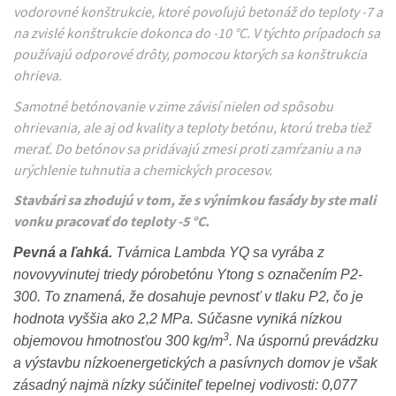
vodorovné konštrukcie, ktoré povoľujú betonáž do teploty -7 a
na zvislé konštrukcie dokonca do -10 °C. V týchto prípadoch sa
používajú odporové drôty, pomocou ktorých sa konštrukcia
ohrieva.
Samotné betónovanie v zime závisí nielen od spôsobu
ohrievania, ale aj od kvality a teploty betónu, ktorú treba tiež
merať. Do betónov sa pridávajú zmesi proti zamŕzaniu a na
urýchlenie tuhnutia a chemických procesov.
Stavbári sa zhodujú v tom, že s výnimkou fasády by ste mali
vonku pracovať do teploty -5 °C.
Pevná a ľahká.
Tvárnica Lambda YQ sa vyrába z
novovyvinutej triedy pórobetónu Ytong s označením P2-
300. To znamená, že dosahuje pevnosť v tlaku P2, čo je
hodnota vyššia ako 2,2 MPa. Súčasne vyniká nízkou
3
objemovou hmotnosťou 300 kg/m
. Na úspornú prevádzku
a výstavbu nízkoenergetických a pasívnych domov je však
zásadný najmä nízky súčiniteľ tepelnej vodivosti: 0,077