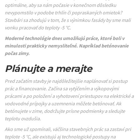
optimálne, aby sa nám počasie v konečnom dôsledku
nevypomstilo v podobe trhlín či popraskaných omietok?
Stavbári sa zhodujú v tom, že s výnimkou fasády by sme mali
vonku pracovať do teploty -5 °C.
Moderné technológie dnes umožňujú práce, ktoré boli v
minulosti prakticky nemysliteľné. Napríklad betónovanie
počas zimy.
Plánujte a merajte
Pred začatím stavby je najdôležitejšie naplánovať si postup
prác a financovanie. Začína sa vytýčením a výkopovými
prácami a po položení a vyhotovení priestupov na elektrické a
vodovodné prípojky a uzemnenia môžete betónovať. Ak
betónujete v zime, dodržujte prísne podmienky a sledujte
teplotu ovzdušia.
Ako sme už spomínali, väčšina stavebných prác sa zastaví pri
teplote -5 °C, ale existujú aj technologické postupy na