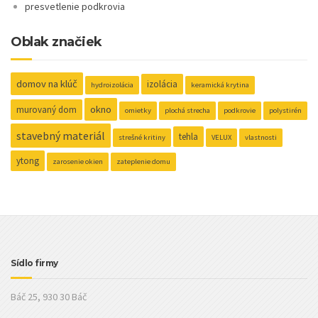
presvetlenie podkrovia
Oblak značiek
domov na klúč
izolácia
hydroizolácia
keramická krytina
okno
murovaný dom
omietky
plochá strecha
podkrovie
polystirén
stavebný materiál
tehla
strešné kritiny
VELUX
vlastnosti
ytong
zarosenie okien
zateplenie domu
Sídlo firmy
Báč 25, 930 30 Báč