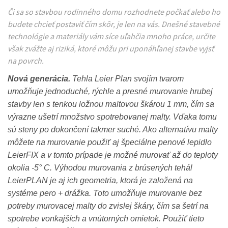
Či sa so stavbou rodinného domu rozhodnete počkať alebo ho
budete chcieť postaviť čím skôr, je len na vás. Dnešné stavebné
technológie a materiály vám síce uľahčia mnoho práce, určite
však zvážte aj riziká, ktoré môžu pri uponáhľanej stavbe vyjsť
na povrch.
Nová generácia.
Tehla Leier Plan svojím tvarom
umožňuje jednoduché, rýchle a presné murovanie hrubej
stavby len s tenkou ložnou maltovou škárou 1 mm, čím sa
výrazne ušetrí množstvo spotrebovanej malty. Vďaka tomu
sú steny po dokončení takmer suché. Ako alternatívu malty
môžete na murovanie použiť aj špeciálne penové lepidlo
LeierFIX a v tomto prípade je možné murovať až do teploty
okolia -5° C. Výhodou murovania z brúsených tehál
LeierPLAN je aj ich geometria, ktorá je založená na
systéme pero + drážka. Toto umožňuje murovanie bez
potreby murovacej malty do zvislej škáry, čím sa šetrí na
spotrebe vonkajších a vnútorných omietok. Použiť tieto