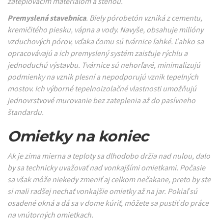
zatepľovacím materiálom a stenou.
Premyslená stavebnica
. Biely pórobetón vzniká z cementu,
kremičitého piesku, vápna a vody. Navyše, obsahuje milióny
vzduchových pórov, vďaka čomu sú tvárnice ľahké. Ľahko sa
opracovávajú a ich premyslený systém zaisťuje rýchlu a
jednoduchú výstavbu. Tvárnice sú nehorľavé, minimalizujú
podmienky na vznik plesní a nepodporujú vznik tepelných
mostov. Ich výborné tepelnoizolačné vlastnosti umožňujú
jednovrstvové murovanie bez zateplenia až do pasívneho
štandardu.
Omietky na koniec
Ak je zima mierna a teploty sa dlhodobo držia nad nulou, dalo
by sa technicky uvažovať nad vonkajšími omietkami. Počasie
sa však môže niekedy zmeniť aj celkom nečakane, preto by ste
si mali radšej nechať vonkajšie omietky až na jar. Pokiaľ sú
osadené okná a dá sa v dome kúriť, môžete sa pustiť do práce
na vnútorných omietkach.