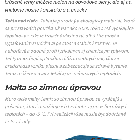
brúsené tehly môžete nielen na obvodové steny, ale aj na
vnútorné nosné konštrukcie a priečky.
Tehla nad zlato.
Tehla je prírodný a ekologický materiál, ktorý
sa pri stavbách používa už viac ako 6 000 rokov. Má vynikajúce
tepelno- a zvukovoizolačné vlastnosti, dlhú životnosť a
vypaľovaním si udržiava pevnosť a stabilný rozmer. Je
nehorľavá a odolná proti fyzikálnym aj chemickým vplyvom.
Tehly umožňujú optimálnu difúziu vodných pár, čím sa
predchádza vzniku plesní a zabezpečuje sa zdravé bývanie.
Teraz môžete stavať z tehál aj pri mínusových teplotách.
Malta so zimnou úpravou
Murovacie malty Cemix so zimnou úpravou sa vyrábajú s
prísadou, ktorá umožňuje ich tvrdnutie aj pri veľmi nízkych
teplotách – do -5 °C. Pri realizácii však musia byť dodržané
tieto
zásady: