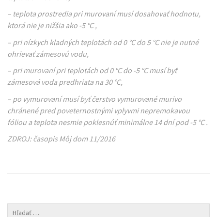
– teplota prostredia pri murovaní musí dosahovať hodnotu,
ktorá nie je nižšia ako -5 °C ,
– pri nízkych kladných teplotách od 0 °C do 5 °C nie je nutné
ohrievať zámesovú vodu,
– pri murovaní pri teplotách od 0 °C do -5 °C musí byť
zámesová voda predhriata na 30 °C,
– po vymurovaní musí byť čerstvo vymurované murivo
chránené pred poveternostnými vplyvmi nepremokavou
fóliou a teplota nesmie poklesnúť minimálne 14 dní pod -5 °C .
ZDROJ: časopis Môj dom 11/2016