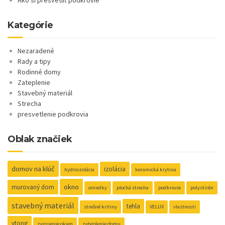
Kategórie
Nezaradené
Rady a tipy
Rodinné domy
Zateplenie
Stavebný materiál
Strecha
presvetlenie podkrovia
Oblak značiek
domov na klúč
izolácia
hydroizolácia
keramická krytina
okno
murovaný dom
omietky
plochá strecha
podkrovie
polystirén
stavebný materiál
tehla
strešné kritiny
VELUX
vlastnosti
ytong
zarosenie okien
zateplenie domu