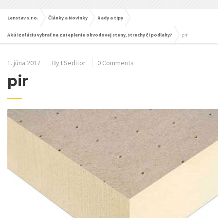
Lenstav s.r.o.
Články a Novinky
Rady a tipy
Akú izoláciu vybrať na zateplenie obvodovej steny, strechy či podlahy?
pir
1. júna 2017
By
LSeditor
0 Comments
pir