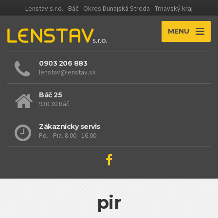
Lenstav s.r.o. - Báč - Okres Dunajská Streda - Trnavský kraj
MENU
0903 206 883
lenstav@lenstav.sk
Báč 25
930 30 Báč
Zákaznícky servis
Po. - Pia. 8.00 - 16.00
pir