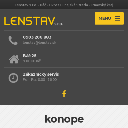
Lenstav s.r.o. - Báč - Okres Dunajská Streda - Trnavský kraj
MENU
0903 206 883
lenstav@lenstav.sk
Báč 25
930 30 Báč
Zákaznícky servis
Po. - Pia. 8.00 - 16.00
konope