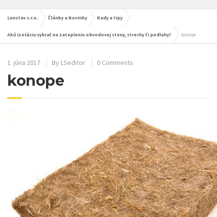
Lenstav s.r.o.
Články a Novinky
Rady a tipy
Akú izoláciu vybrať na zateplenie obvodovej steny, strechy či podlahy?
konope
1. júna 2017
By
LSeditor
0 Comments
konope