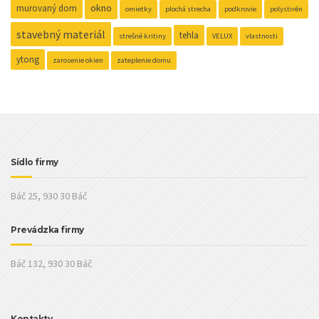
okno
murovaný dom
omietky
plochá strecha
podkrovie
polystirén
stavebný materiál
tehla
strešné kritiny
VELUX
vlastnosti
ytong
zarosenie okien
zateplenie domu
Sídlo firmy
Báč 25, 930 30 Báč
Prevádzka firmy
Báč 132, 930 30 Báč
Kontakty