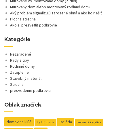
Murované vs. montované domy (2. diel)
Murovaný dom alebo montovaný rodinný dom?
Aký problém signalizujú zarosené okná a ako ho riešiť
Plochá strecha
Ako si presvetliť podkrovie
Kategórie
Nezaradené
Rady a tipy
Rodinné domy
Zateplenie
Stavebný materiál
Strecha
presvetlenie podkrovia
Oblak značiek
domov na klúč
izolácia
hydroizolácia
keramická krytina