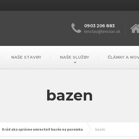
0903 206 883
lenstav@lenstav.sk
NAŠE STAVBY
NAŠE SLUŽBY
ČLÁNKY A NO
bazen
8 rád ako správne umiestniť bazén na pozemku
bazen