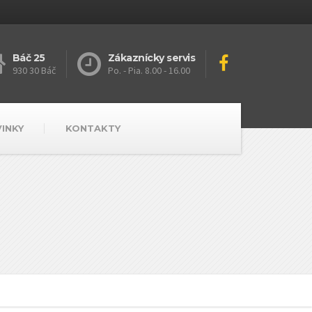
Báč 25
Zákaznícky servis
930 30 Báč
Po. - Pia. 8.00 - 16.00
VINKY
KONTAKTY