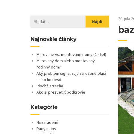
20. júla 
ba
Najnovšie články
Murované vs. montované domy (2. diel)
Murovaný dom alebo montovaný
rodinný dom?
Aký problém signalizujú zarosené okná
a ako ho riešiť
Plochá strecha
Ako si presvetliť podkrovie
Kategórie
Nezaradené
Rady a tipy