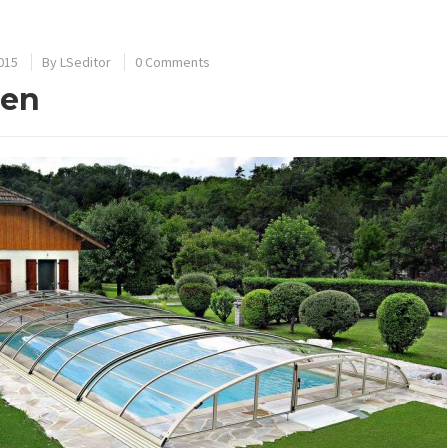
2015
By
LSeditor
0 Comments
zen