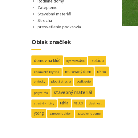
Rodinné domy
Zateplenie
Stavebný materiál
Strecha
presvetlenie podkrovia
Oblak značiek
domov na klúč
izolácia
hydroizolácia
okno
murovaný dom
keramická krytina
omietky
plochá strecha
podkrovie
stavebný materiál
polystirén
tehla
strešné kritiny
VELUX
vlastnosti
ytong
zarosenie okien
zateplenie domu