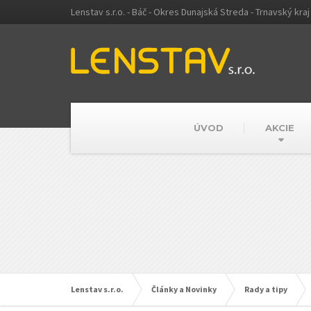
Lenstav s.r.o. - Báč - Okres Dunajská Streda - Trnavský kraj
ÚVOD
AKCIE
Lenstav s.r.o.
Články a Novinky
Rady a tipy