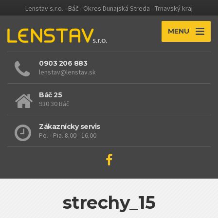
Lenstav s.r.o. - Báč - Okres Dunajská Streda - Trnavský kraj
MENU
0903 206 883
lenstav@lenstav.sk
Báč 25
930 30 Báč
Zákaznícky servis
Po. - Pia. 8.00 - 16.00
strechy_15