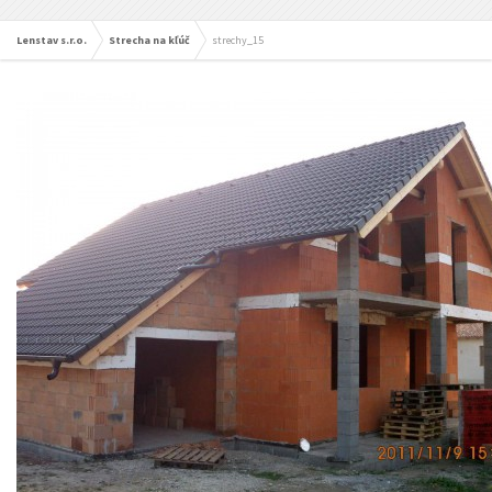
Lenstav s.r.o.
Strecha na kľúč
strechy_15